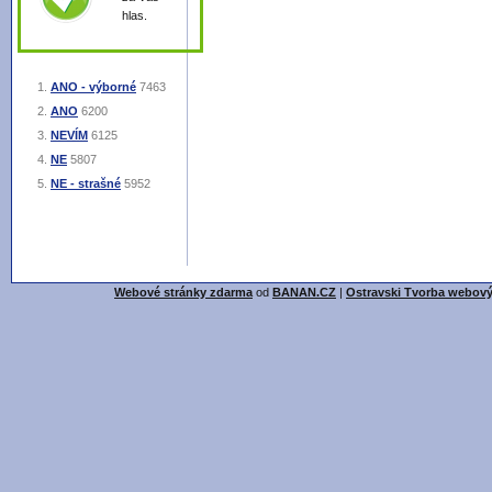
hlas.
ANO - výborné
7463
ANO
6200
NEVÍM
6125
NE
5807
NE - strašné
5952
Webové stránky zdarma
od
BANAN.CZ
|
Ostravski Tvorba webový