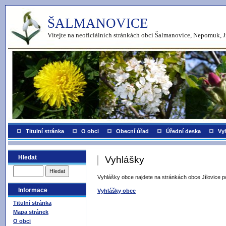
ŠALMANOVICE
Vítejte na neoficiálních stránkách obcí Šalmanovice, Nepomuk, J
Titulní stránka
O obci
Obecní úřad
Úřední deska
Vy
Hledat
Vyhlášky
Vyhlášky obce najdete na stránkách obce Jílovice p
Informace
Vyhlášky obce
Titulní stránka
Mapa stránek
O obci