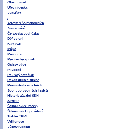
Obecní úřad
Úřední deska
Vyhlášky
.
Advent v Šalmanovicích
Aranžování
Čertovská obchůzka
Dýňobraní
Karneval
Májka
Masopust
Myslivecký spolek
Oslavy obce
Povodně
Pouťový fotbálek
Rekonstrukce silnice
Rekonstrukce na hřišti
Sbor dobrovolných hasičů
Historie zásahů SDH
Silvestr
Šalmanovice letecky
Šalmanovické povídání
Traktor TRIAL
Velikonoce
Výlovy rybníků