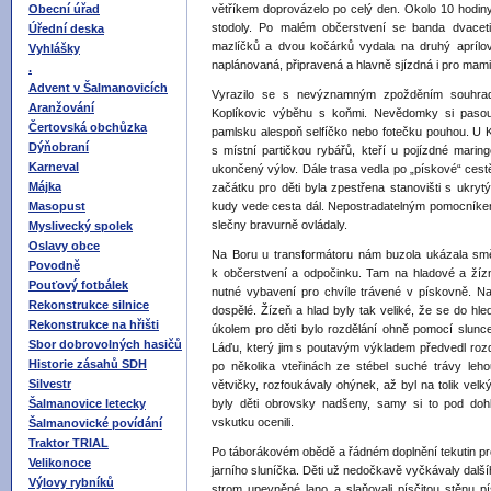
Obecní úřad
větříkem doprovázelo po celý den. Okolo 10 hodin
stodoly. Po malém občerstvení se banda dvaceti 
Úřední deska
mazlíčků a dvou kočárků vydala na druhý aprílo
Vyhlášky
naplánovaná, připravená a hlavně sjízdná i pro mam
.
Advent v Šalmanovicích
Vyrazilo se s nevýznamným zpožděním souhrad
Aranžování
Koplíkovic výběhu s koňmi. Nevědomky si pasou
Čertovská obchůzka
pamlsku alespoň selfíčko nebo fotečku pouhou. U Ko
Dýňobraní
s místní partičkou rybářů, kteří u pojízdné maringo
Karneval
ukončený výlov. Dále trasa vedla po „pískové“ cest
Májka
začátku pro děti byla zpestřena stanovišti s ukrytý
Masopust
kudy vede cesta dál. Nepostradatelným pomocníkem 
slečny bravurně ovládaly.
Myslivecký spolek
Oslavy obce
Na Boru u transformátoru nám buzola ukázala smě
Povodně
k občerstvení a odpočinku. Tam na hladové a žízniv
Pouťový fotbálek
nutné vybavení pro chvíle trávené v pískovně. Na
Rekonstrukce silnice
dospělé. Žízeň a hlad byly tak veliké, že se do hledá
Rekonstrukce na hřišti
úkolem pro děti bylo rozdělání ohně pomocí slunc
Sbor dobrovolných hasičů
Láďu, který jim s poutavým výkladem předvedl rozd
Historie zásahů SDH
po několika vteřinách ze stébel suché trávy leh
Silvestr
větvičky, rozfoukávaly ohýnek, až byl na tolik vel
Šalmanovice letecky
byly děti obrovsky nadšeny, samy si to pod doh
vskutku ocenili.
Šalmanovické povídání
Traktor TRIAL
Po táborákovém obědě a řádném doplnění tekutin pro
Velikonoce
jarního sluníčka. Děti už nedočkavě vyčkávaly další
Výlovy rybníků
strom upevněné lano a slaňovali písčitou stěnu pí