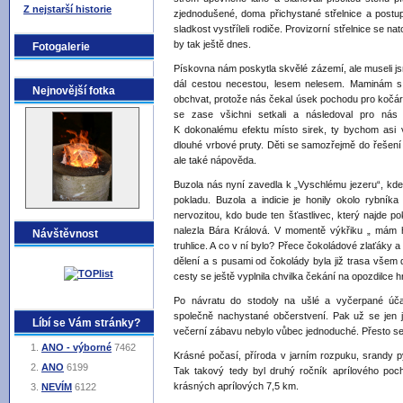
Z nejstarší historie
zjednodušené, doma přichystané střelnice a postup
sladkost vystříleli rodiče. Provizorní střelnice se nat
by tak ještě dnes.
Fotogalerie
Pískovna nám poskytla skvělé zázemí, ale museli jsm
dál cestou necestou, lesem nelesem. Maminám s k
Nejnovější fotka
obchvat, protože nás čekal úsek pochodu pro kočá
se zase všichni setkali a následoval pro nás
K dokonalému efektu místo sirek, ty bychom asi v
dlouhé vrbové pruty. Děti se samozřejmě do řešení vr
ale také nápověda.
Buzola nás nyní zavedla k „Vyschlému jezeru“, kde n
pokladu. Buzola a indicie je honily okolo rybní
nervozitou, kdo bude ten šťastlivec, který najde po
nalezla Bára Králová. V momentě výkřiku „ mám ho“
Návštěvnost
truhlice. A co v ní bylo? Přece čokoládové zlaťáky 
dělení a s pusami od čokolády byla již trasa všem 
cesty se ještě vyplnila chvilka čekání na opozdilce h
Po návratu do stodoly na ušlé a vyčerpané úča
společně nachystané občerstvení. Pak už se jen jed
Líbí se Vám stránky?
večerní zábavu nebylo vůbec jednoduché. Přesto se
ANO - výborné
7462
Krásné počasí, příroda v jarním rozpuku, srandy py
ANO
6199
Tak takový tedy byl druhý ročník aprílového poc
krásných aprílových 7,5 km.
NEVÍM
6122