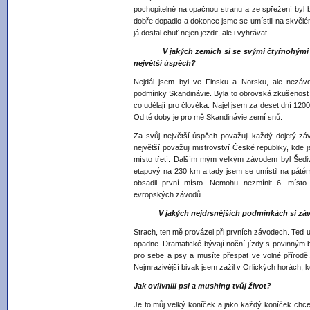
pochopitelně na opačnou stranu a ze spřežení byl 
dobře dopadlo a dokonce jsme se umístili na skvělé
já dostal chuť nejen jezdit, ale i vyhrávat.
V jakých zemích si se svými čtyřnohými 
největší úspěch?
Nejdál jsem byl ve Finsku a Norsku, ale nezávo
podmínky Skandinávie. Byla to obrovská zkušenost a
co udělají pro člověka. Najel jsem za deset dní 1200
Od té doby je pro mě Skandinávie zemí snů.
Za svůj největší úspěch považuji každý dojetý 
největší považuji mistrovství České republiky, kde 
místo třetí. Dalším mým velkým závodem byl Šedi
etapový na 230 km a tady jsem se umístil na páté
obsadil první místo. Nemohu nezmínit 6. místo
evropských závodů.
V jakých nejdrsnějších podmínkách si závod
Strach, ten mě provázel při prvních závodech. Teď už
opadne. Dramatické bývají noční jízdy s povinným
pro sebe a psy a musíte přespat ve volné přírodě
Nejmrazivější bivak jsem zažil v Orlických horách, k
Jak ovlivnili psi a mushing tvůj život?
Je to můj velký koníček a jako každý koníček chce s