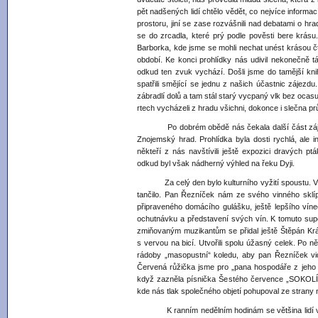
pět nadšených lidí chtělo vědět, co nejvíce informac
prostoru, jiní se zase rozvášnili nad debatami o hr
se do zrcadla, které prý podle pověsti bere krás
Barborka, kde jsme se mohli nechat unést krásou čt
období. Ke konci prohlídky nás udivil nekonečně táh
odkud ten zvuk vychází. Došli jsme do tamější knih
spatřili smějící se jednu z našich účastnic zájezdu
zábradlí dolů a tam stál starý vycpaný vlk bez oca
rtech vycházeli z hradu všichni, dokonce i slečna p
Po dobrém obědě nás čekala další část zájezdu
Znojemský hrad. Prohlídka byla dosti rychlá, ale i
někteří z nás navštívili ještě expozici dravých ptá
odkud byl však nádherný výhled na řeku Dyji.
Za celý den bylo kulturního vyžití spoustu. V pod
tančilo. Pan Řezníček nám ze svého vinného sklíp
připraveného domácího gulášku, ještě lepšího víne
ochutnávku a představení svých vín. K tomuto super
zmiňovaným muzikantům se přidal ještě Štěpán Král
s vervou na bicí. Utvořili spolu úžasný celek. Po n
rádoby „masopustní“ koledu, aby pan Řezníček vid
Červená růžička jsme pro „pana hospodáře z jeho p
když zazněla písnička Šestého července „SOKOLÍCI
kde nás tlak společného objetí pohupoval ze strany 
K ranním nedělním hodinám se většina lidí vyda