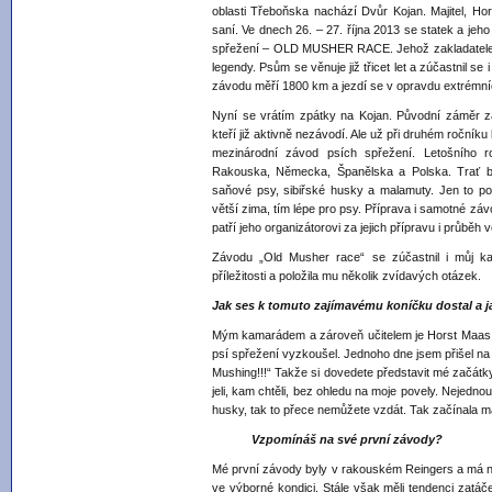
oblasti Třeboňska nachází Dvůr Kojan. Majitel, Ho
saní. Ve dnech 26. – 27. října 2013 se statek a jeho
spřežení – OLD MUSHER RACE. Jehož zakladatelem 
legendy. Psům se věnuje již třicet let a zúčastnil se 
závodu měří 1800 km a jezdí se v opravdu extrémn
Nyní se vrátím zpátky na Kojan. Původní záměr zá
kteří již aktivně nezávodí. Ale už při druhém ročníku 
mezinárodní závod psích spřežení. Letošního ro
Rakouska, Německa, Španělska a Polska. Trať b
saňové psy, sibiřské husky a malamuty. Jen to poč
větší zima, tím lépe pro psy. Příprava i samotné zá
patří jeho organizátorovi za jejich přípravu i průběh
Závodu „Old Musher race“ se zúčastnil i můj k
příležitosti a položila mu několik zvídavých otázek.
Jak ses k tomuto zajímavému koníčku dostal a j
Mým kamarádem a zároveň učitelem je Horst Maas. 
psí spřežení vyzkoušel. Jednoho dne jsem přišel na 
Mushing!!!“ Takže si dovedete představit mé začátky.
jeli, kam chtěli, bez ohledu na moje povely. Nejedno
husky, tak to přece nemůžete vzdát. Tak začínala má
Vzpomínáš na své první závody?
Mé první závody byly v rakouském Reingers a má nerv
ve výborné kondici. Stále však měli tendenci zatáče