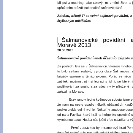
Mí psi a mushing, jako takový, mi změnil život a 
spřežením brázdit nekonečné sněhové pláně.
Zdeňku, děkuji Ti za velmi zajímavé povídání, a 
čtyřnohým miláčkům!
Šalmanovické povídání 
Moravě 2013
20.06.2013
Šalmanovické povídání aneb účastníci zájezdu 
Za poslední léta se v Šalmanovicích konalo mnoho ud
to bylo setkání rodáků, výročí obce Šalmanovic, 
brigády spojené s těmito akcemi. Pořád se něco dě
zážitek, možnost užít si legraci s lidmi, se kter
poděkování za snahu a za všechny ty přiložené r
zájezd na Moravu.
Brzy ráno v jednu květnovou sobotu jsme se vši
že nám na cestu spadlo několik obávaných kapiče
podivu utekla velmi rychle. Někteří v autobuse dospáv
od pana Pavlíka, který hrál na heligonku společně
vyrobenou basu. Hudba nás ještě více naladila na vý
První zastávkou byl mramorový hrad Pernštejn. 
dvacáté století, nás provedla mladá slečna, která z 