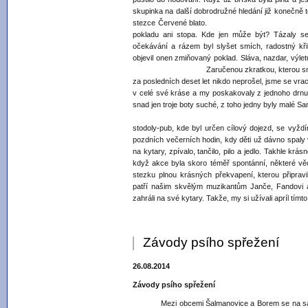
skupinka na další dobrodružné hledání již konečně 
stezce Červené blato. Stezka nás u
pokladu ani stopa. Kde jen může být? Tázaly se 
očekávání a rázem byl slyšet smích, radostný kř
objevil onen zmiňovaný poklad. Sláva, nazda
Zaručenou zkratkou, kterou snad krom di
za posledních deset let nikdo neprošel, jsme se vra
v celé své kráse a my poskakovaly z jednoho drnu 
snad jen troje boty suché, z toho jedny byly malé S
Po příchodu do Šalma
stodoly-pub, kde byl určen cílový dojezd, se vyžd
pozdních večerních hodin, kdy děti už dávno spaly v
na kytary, zpívalo, tančilo, pilo a jedlo. Takhle kr
když akce byla skoro téměř spontánní, některé věc
stezku plnou krásných překvapení, kterou připrav
patří našim skvělým muzikantům Janče, Fandovi a
zahráli na své kytary. Takže, my si užívali apríl tímt
Závody psího spřežení
26.08.2014
Závody psího spřežení
Mezi obcemi Šalmanovice a Borem se na samotě