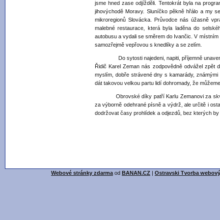
jsme hned zase odjížděli. Tentokrát byla na progr
jihovýchodě Moravy. Sluníčko pěkně hřálo a my se
mikroregionů Slovácka. Průvodce nás úžasně vprav
malebné restaurace, která byla laděna do selskéh
autobusu a vydali se směrem do Ivančic. V místním 
samozřejmě vepřovou s knedlíky a se zelím.
Do sytosti najedeni, napiti, příjemně unaveni a
Řidič Karel Zeman nás zodpovědně odvážel zpět do
myslím, dobře strávené dny s kamarády, známými 
dát takovou velkou partu lidí dohromady, že můžeme
Obrovské díky patří Karlu Zemanovi za skvělé 
za výborně odehrané písně a výdrž, ale určitě i ost
dodržovat časy prohlídek a odjezdů, bez kterých by 
Webové stránky zdarma
od
BANAN.CZ
|
Ostravski Tvorba webový