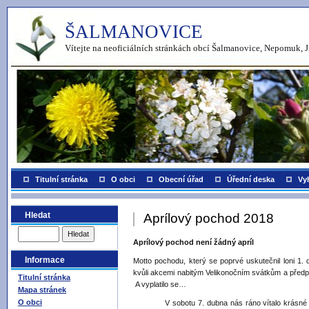
ŠALMANOVICE
Vítejte na neoficiálních stránkách obcí Šalmanovice, Nepomuk, J
Titulní stránka
O obci
Obecní úřad
Úřední deska
Vy
Hledat
Aprílový pochod 2018
Aprílový pochod není žádný apríl
Informace
Motto pochodu, který se poprvé uskutečnil loni 1. 
kvůli akcemi nabitým Velikonočním svátkům a předpo
Titulní stránka
A vyplatilo se…
Mapa stránek
O obci
V sobotu 7. dubna nás ráno vítalo krásné jarn