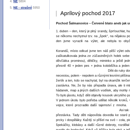
NE
5804
NE - strašné
5950
Aprílový pochod 2017
Pochod Šalmanovice – Červené blato aneb jak u
1. duben – den, který je plný srandy, šprťouchlat, 
se někomu nechytnul tzv. na „špek“, na nějakou po
den jsme vyrazili na výlet, ale nebyla to oby
Sraz byl dopoledne
Korandů, místo odkud jsme ten náš pěší výlet odsta
zaškatulkovala jedna ze zúčastněných holek sebe 
děvčátka prominou), dětičky, miminko a ještě je
přesně 40 + jeden pes + jedn
Děti do ruky dostaly buzolu a násle
necestou, polem - nepolem a různými lesními pěšinam
žertík a ten, kdo se nachytal, byl na okamžik terč
zastávka. Ne, že by nás přepadla únava, ale ti ml
hádanek, map a jiných dalších vodítek, aby mohly na
To bylo jásotu, když děti objevily kousek ukrytého pa
V jednom úkolu bylo potřeba udělat několik kroků, 
vejce, které prozradilo 
Asi tak na půli cesty, když jsm
přestávka. Tady děti nápověda dovedla ke staré p
prcky i dospěláky. Každý si přišel na své – cola, pi
špekáčky, klobásy a další různé dobroty, rozdělal
pustilo do hodování. Když už bříška byla plná a je