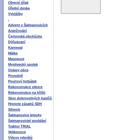
Obecní úřad
Úřední deska
Vyhlášky
.
Advent v Šalmanovicích
Aranžování
Čertovská obchůzka
Dýňobraní
Karneval
Májka
Masopust
Myslivecký spolek
Oslavy obce
Povodně
Pouťový fotbálek
Rekonstrukce silnice
Rekonstrukce na hřišti
Sbor dobrovolných hasičů
Historie zásahů SDH
Silvestr
Šalmanovice letecky
Šalmanovické povídání
Traktor TRIAL
Velikonoce
Výlovy rybníků