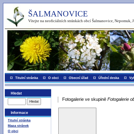
ŠALMANOVICE
Vítejte na neoficiálních stránkách obcí Šalmanovice, Nepomuk, J
Titulní stránka
O obci
Obecní úřad
Úřední deska
Vy
Hledat
Fotogalerie ve skupině
Fotogalerie o
Informace
Titulní stránka
Mapa stránek
O obci