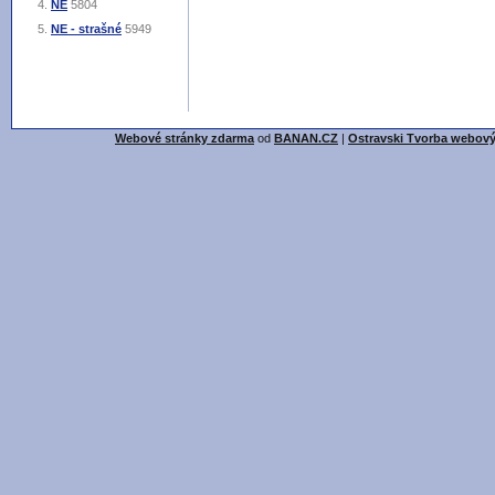
NE
5804
NE - strašné
5949
Webové stránky zdarma
od
BANAN.CZ
|
Ostravski Tvorba webový