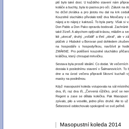
pití bylo také dost. U každého stavení nám připravi
koláče a buchty, byla to pastva pro oči. Zálusk na 
ho držel zkrátka a pro jistotu mu dal na krk cedu
Kouzelné sluchátko přivolalo totiž dva Mexičany s o
nápoj a to nápoj z kaktusů. To byla party. Však si
Don Pablo a Don Pako opravdu bodovali. Zachránit nás p
také žízeň. A abychom oplývali krásou, mládím a sex
lidi „ukecal“, druhý „vošidil“ a třetí „obral“, ale v 
ptáček z Hluboké u Borovan pod dohledem zkušené
na hospodáře s hospodyňkou, navštívil je
ZMÁKNE. Pro potěšení kouzelné sluchátko přičarov
králíčka, který chroupal mrkvičku.
Sestava byla prostě ideální. Co dodat. Ve večerníc
dostala k poslednímu stavení v Šalmanovicích. To by
dne a na úvod večera připravili šikovní kuchaři 
masky na posilněnou.
Když masopustní koleda vstupovala na sál místního h
dva, tři, raz dva tři, „Červená růžičko, proč se 
Regent a zase se dělala kolečka. Pak Masopust 
zpívalo, pilo a veselilo, jedno přes druhé. Ale to 
Šebestové oddechovalo spokojeně ve své peřině.
Masopustní koleda 2014