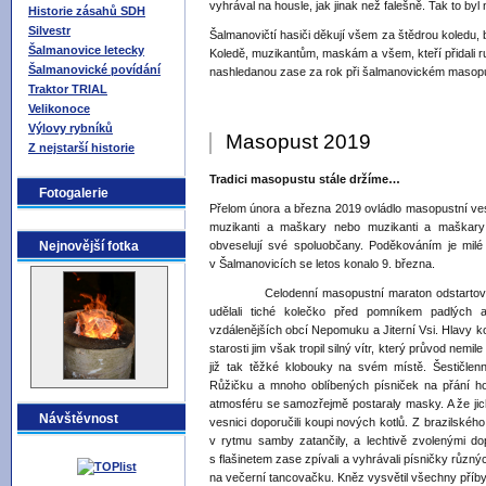
vyhrával na housle, jak jinak než falešně. Tak to by
Historie zásahů SDH
Silvestr
Šalmanovičtí hasiči děkují všem za štědrou koledu, b
Šalmanovice letecky
Koledě, muzikantům, maskám a všem, kteří přidali r
Šalmanovické povídání
nashledanou zase za rok při šalmanovickém masop
Traktor TRIAL
Velikonoce
Výlovy rybníků
Masopust 2019
Z nejstarší historie
Tradici masopustu stále držíme…
Fotogalerie
Přelom února a března 2019 ovládlo masopustní vesel
muzikanti a maškary nebo muzikanti a maškary 
Nejnovější fotka
obveselují své spoluobčany. Poděkováním je milé p
v Šalmanovicích se letos konalo 9. března.
Celodenní masopustní maraton odstartoval v 8
udělali tiché kolečko před pomníkem padlých 
vzdálenějších obcí Nepomuku a Jiterní Vsi. Hlavy k
starosti jim však tropil silný vítr, který průvod nemi
již tak těžké klobouky na svém místě. Šestičlen
Růžičku a mnoho oblíbených písniček na přání 
atmosféru se samozřejmě postaraly masky. A že jich
Návštěvnost
vesnici doporučili koupi nových kotlů. Z brazilského
v rytmu samby zatančily, a lechtivě zvolenými d
s flašinetem zase zpívali a vyhrávali písničky různý
na večerní tancovačku. Kněz vysvětil všechny příby