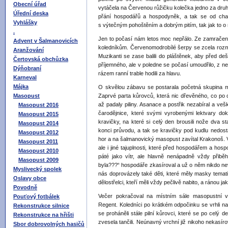
Obecní úřad
vytáčela na Červenou růžičku kolečka jedno za druh
Úřední deska
přání hospodářů a hospodyněk, a tak se od chalu
Vyhlášky
s výtečným pohoštěním a dobrým pitím, tak jak to 
.
Jen to počasí nám letos moc nepřálo. Ze zamračené
Advent v Šalmanovicích
koledníkům. Červenomodrobílé šerpy se zcela rozmá
Aranžování
Muzikanti se zase balili do pláštěnek, aby před de
Čertovská obchůzka
příjemného, ale v poledne se počasí umoudřilo, z ne
Dýňobraní
rázem ranní trable hodili za hlavu.
Karneval
Májka
O skvělou zábavu se postarala početná skupina ma
Masopust
Zaprvé parta kůrovců, která nic dřevěného, co po 
až padaly piliny. Asanace a postřik nezabíral a veš
Masopust 2016
čarodějnice, které svými vyrobenými lektvary do
Masopust 2015
kravičky, na které si celý den brousili nože dva st
Masopust 2014
konci průvodu, a tak se kravičky pod kudlu nedosta
Masopust 2012
hor a na šalmanovický masopust zavítal Krakonoš. V
Masopust 2011
ale i jiné tajuplnosti, které před hospodářem a hos
Masopust 2010
páté jako vítr, ale hlavně nenápadně vždy přiběhl
Masopust 2009
byla???“ hospodáře zkasíroval a už o něm nikdo nevěd
Myslivecký spolek
nás doprovázely také děti, které měly masky temati
Oslavy obce
dělostřelci, kteří měli vždy pečlivě nabito, a ránou ja
Povodně
Večer pokračoval na místním sále masopustní ve
Pouťový fotbálek
Regent. Koledníci po krátkém odpočinku se vrhli 
Rekonstrukce silnice
se proháněli stále pilní kůrovci, které se po celý de
Rekonstrukce na hřišti
zvesela tančili. Neúnavný vrchní již nikoho nekasíro
Sbor dobrovolných hasičů