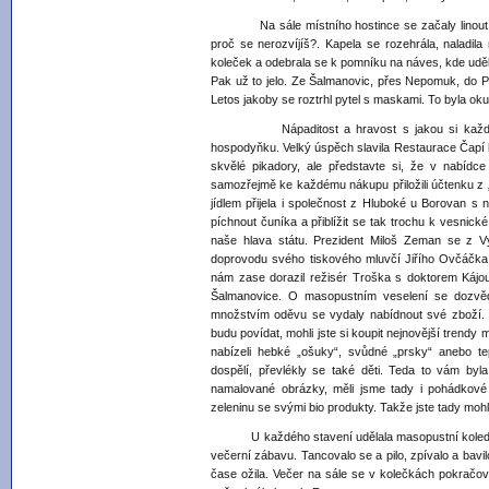
Na sále místního hostince se začaly linout prv
proč se nerozvíjíš?. Kapela se rozehrála, naladila
koleček a odebrala se k pomníku na náves, kde uděl
Pak už to jelo. Ze Šalmanovic, přes Nepomuk, do 
Letos jakoby se roztrhl pytel s maskami. To byla ok
Nápaditost a hravost s jakou si každý mask
hospodyňku. Velký úspěch slavila Restaurace Čapí hn
skvělé pikadory, ale představte si, že v nabídce m
samozřejmě ke každému nákupu přiložili účtenku z „
jídlem přijela i společnost z Hluboké u Borovan s 
píchnout čuníka a přiblížit se tak trochu k vesnické
naše hlava státu. Prezident Miloš Zeman se z Vy
doprovodu svého tiskového mluvčí Jiřího Ovčáčka 
nám zase dorazil režisér Troška s doktorem Kájou,
Šalmanovice. O masopustním veselení se dozvěd
množstvím oděvu se vydaly nabídnout své zboží. Kr
budu povídat, mohli jste si koupit nejnovější trend
nabízeli hebké „ošuky“, svůdné „prsky“ anebo te
dospělí, převlékly se také děti. Teda to vám byl
namalované obrázky, měli jsme tady i pohádkov
zeleninu se svými bio produkty. Takže jste tady mohli
U každého stavení udělala masopustní koleda k
večerní zábavu. Tancovalo se a pilo, zpívalo a bavi
čase ožila. Večer na sále se v kolečkách pokračov