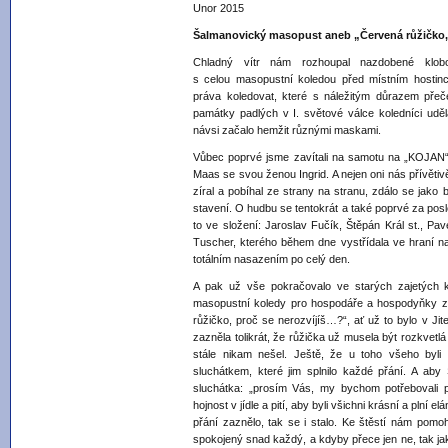
Unor 2015
Šalmanovický masopust aneb „Červená růžičko,
Chladný vítr nám rozhoupal nazdobené klob
s celou masopustní koledou před místním hostinc
práva koledovat, které s náležitým důrazem přeče
památky padlých v I. světové válce koledníci uděl
návsi začalo hemžit různými maskami.
Vůbec poprvé jsme zavítali na samotu na „KOJAN“
Maas se svou ženou Ingrid. A nejen oni nás přívětivě
zíral a pobíhal ze strany na stranu, zdálo se jako b
stavení. O hudbu se tentokrát a také poprvé za posle
to ve složení: Jaroslav Fučík, Štěpán Král st., Pa
Tuscher, kterého během dne vystřídala ve hraní na
totálním nasazením po celý den.
A pak už vše pokračovalo ve starých zajetých k
masopustní koledy pro hospodáře a hospodyňky z 
růžičko, proč se nerozvíjíš…?“, ať už to bylo v Ji
zazněla tolikrát, že růžička už musela být rozkvetlá
stále nikam nešel. Ještě, že u toho všeho byl
sluchátkem, které jim splnilo každé přání. A aby 
sluchátka: „prosím Vás, my bychom potřebovali p
hojnost v jídle a pití, aby byli všichni krásní a plní 
přání zaznělo, tak se i stalo. Ke štěstí nám pomohl
spokojený snad každý, a kdyby přece jen ne, tak jako