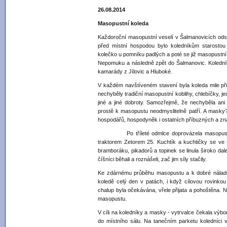
26.08.2014
Masopustní koleda
Každoroční masopustní veselí v Šalmanovicích odsta
před místní hospodou bylo koledníkům starostou 
kolečko u pomníku padlých a poté se již masopustní 
Nepomuku a následně zpět do Šalmanovic. Kolední
kamarády z Jílovic a Hluboké.
V každém navštíveném stavení byla koleda mile při
nechyběly tradiční masopustní koblihy, chlebíčky, 
jiné a jiné dobroty. Samozřejmě, že nechyběla ani 
prostě k masopustu neodmyslitelně patří. A masky?
hospodářů, hospodyněk i ostatních příbuzných a z
Po tříleté odmlce doprovázela masopustní pr
traktorem Zetorem 25. Kuchtík a kuchtičky se ve 
bramboráku, pikadorů a topinek se linula široko dale
číšníci běhali a roznášeli, zač jim síly stačily.
Ke zdárnému průběhu masopustu a k dobré náladě př
koledě celý den v patách, i když cílovou rovinkou
chalup byla očekávána, vřele přijata a pohoštěna. Ně
masopustu.
V cíli na koledníky a masky - vytrvalce čekala výbo
do místního sálu. Na tanečním parketu koledníci vy