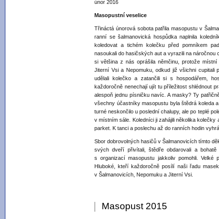
únor 2016
Masopustní veselice
Třináctá únorová sobota patřila masopustu v Šalma
ranní se šalmanovická hospůdka naplnila kolední
koledovat a tichém kolečku před pomníkem padl
nasoukali do hasičských aut a vyrazili na náročnou c
si většina z nás oprášila němčinu, protože místn
Jiterní Vsi a Nepomuku, odkud již všichni cupital
udělali kolečko a zatančili si s hospodářem, ho
každoročně nenechají ujít tu příležitost shlédnout p
alespoň jednu písničku navíc. A masky? Ty patřičn
všechny účastníky masopustu byla štědrá koleda a
turné neskončilo u poslední chalupy, ale po teplé p
v místním sále. Koledníci ji zahájili několika koleč
parket. K tanci a poslechu až do ranních hodin vyhr
Sbor dobrovolných hasičů v Šalmanovicích tímto dě
svých dveří přivítali, štědře obdarovali a bohatě
s organizací masopustu jakkoliv pomohli. Velké
Hluboké, kteří každoročně posílí naši řadu mase
v Šalmanovicích, Nepomuku a Jiterní Vsi.
Masopust 2015