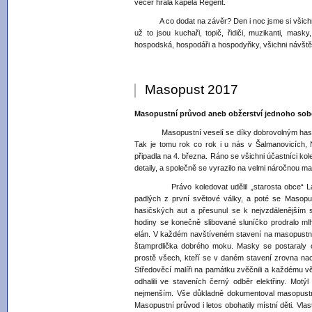
večer hrála kapela Regent.
A co dodat na závěr? Den i noc jsme si všichni s
už to jsou kuchaři, topič, řidiči, muzikanti, ma
hospodská, hospodáři a hospodyňky, všichni návště
Masopust 2017
Masopustní průvod aneb obžerství jednoho sobo
Masopustní veselí se díky dobrovolným hasičům v
Tak je tomu rok co rok i u nás v Šalmanovicích,
připadla na 4. března. Ráno se všichni účastníci kol
detaily, a společně se vyrazilo na velmi náročnou ma
Právo koledovat udělil „starosta obce“ Láďa 
padlých z první světové války, a poté se Masopu
hasičských aut a přesunul se k nejvzdálenějším
hodiny se konečně slibované sluníčko prodralo 
elán. V každém navštíveném stavení na masopustní
štamprdlička dobrého moku. Masky se postaraly 
prostě všech, kteří se v daném stavení zrovna nac
Středověcí malíři na památku zvěčnili a každému věn
odhalili ve staveních černý odběr elektřiny. Mot
nejmenším. Vše důkladně dokumentoval masopustní 
Masopustní průvod i letos obohatily místní děti. Vla