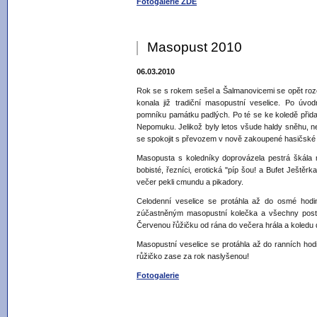
Fotogalerie ZDE
Masopust 2010
06.03.2010
Rok se s rokem sešel a Šalmanovicemi se opět roz
konala již tradiční masopustní veselice. Po úvod
pomníku památku padlých. Po té se ke koledě přidal
Nepomuku. Jelikož byly letos všude haldy sněhu, n
se spokojit s převozem v nově zakoupené hasičské
Masopusta s koledníky doprovázela pestrá škála ma
bobisté, řezníci, erotická "píp šou! a Bufet Ještěrka
večer pekli cmundu a pikadory.
Celodenní veselice se protáhla až do osmé hodin
zúčastněným masopustní kolečka a všechny postu
Červenou řůžičku od rána do večera hrála a koledu
Masopustní veselice se protáhla až do ranních hodin
růžičko zase za rok naslyšenou!
Fotogalerie