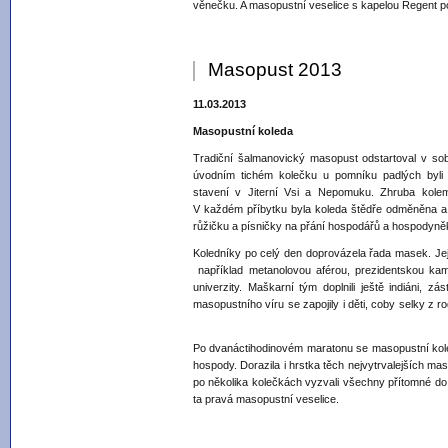
věnečku. A masopustní veselice s kapelou Regent 
Masopust 2013
11.03.2013
Masopustní koleda
Tradiční šalmanovický masopust odstartoval v so
úvodním tichém kolečku u pomníku padlých byli 
stavení v Jiterní Vsi a Nepomuku. Zhruba kolem
V každém příbytku byla koleda štědře odměněna a 
růžičku a písničky na přání hospodářů a hospodyně
Koledníky po celý den doprovázela řada masek. Jeji
například metanolovou aférou, prezidentskou kam
univerzity. Maškarní tým doplnili ještě indiáni, zá
masopustního víru se zapojily i děti, coby selky z
Po dvanáctihodinovém maratonu se masopustní koled
hospody. Dorazila i hrstka těch nejvytrvalejších mas
po několika kolečkách vyzvali všechny přítomné do 
ta pravá masopustní veselice.