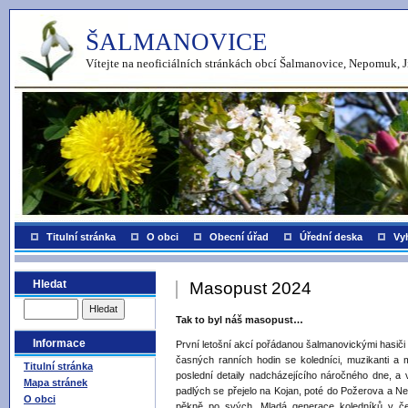
ŠALMANOVICE
Vítejte na neoficiálních stránkách obcí Šalmanovice, Nepomuk, J
Titulní stránka
O obci
Obecní úřad
Úřední deska
Vy
Hledat
Masopust 2024
Tak to byl náš masopust…
Informace
První letošní akcí pořádanou šalmanovickými hasiči b
časných ranních hodin se koledníci, muzikanti a 
Titulní stránka
poslední detaily nadcházejícího náročného dne, a 
Mapa stránek
padlých se přejelo na Kojan, poté do Požerova a N
O obci
pěkně po svých. Mladá generace koledníků v če