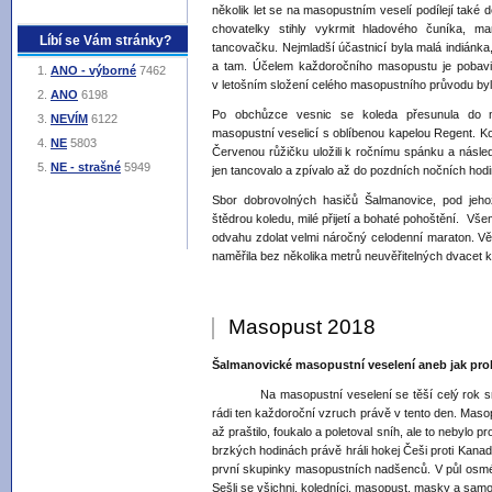
několik let se na masopustním veselí podílejí také d
chovatelky stihly vykrmit hladového čuníka, m
Líbí se Vám stránky?
tancovačku. Nejmladší účastnicí byla malá indiánka
a tam. Účelem každoročního masopustu je pobavit 
ANO - výborné
7462
v letošním složení celého masopustního průvodu by
ANO
6198
Po obchůzce vesnic se koleda přesunula do mí
NEVÍM
6122
masopustní veselicí s oblíbenou kapelou Regent. Kol
NE
5803
Červenou růžičku uložili k ročnímu spánku a násle
NE - strašné
5949
jen tancovalo a zpívalo až do pozdních nočních hodi
Sbor dobrovolných hasičů Šalmanovice, pod jeho
štědrou koledu, milé přijetí a bohaté pohoštění. V
odvahu zdolat velmi náročný celodenní maraton. Věřt
naměřila bez několika metrů neuvěřitelných dvacet k
Masopust 2018
Šalmanovické masopustní veselení aneb jak pro
Na masopustní veselení se těší celý rok snad ka
rádi ten každoroční vzruch právě v tento den. Masop
až praštilo, foukalo a poletoval sníh, ale to nebylo 
brzkých hodinách právě hráli hokej Češi proti Kanad
první skupinky masopustních nadšenců. V půl osmé
Sešli se všichni, koledníci, masopust, masky a samoz