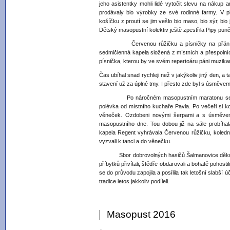
jeho asistentky mohli lidé vytočit slevu na nákup
prodávaly bio výrobky ze své rodinné farmy. V p
košíčku z proutí se jim vešlo bio maso, bio sýr, bio 
Dětský masopustní kolektiv ještě zpestřila Pipy pun
Červenou růžičku a písničky na přání hos
sedmičlenná kapela složená z místních a přespolní
písnička, kterou by ve svém repertoáru páni muzikant
Čas ubíhal snad rychleji než v jakýkoliv jiný den, a
stavení už za úplné tmy. I přesto zde byl s úsměvem
Po náročném masopustním maratonu se všichn
polévka od místního kuchaře Pavla. Po večeři si kol
věneček. Ozdobeni novými šerpami a s úsměvem 
masopustního dne. Tou dobou již na sále probíha
kapela Regent vyhrávala Červenou růžičku, kolední
vyzvali k tanci a do věnečku.
Sbor dobrovolných hasičů Šalmanovice děkuje 
příbytků přivítali, štědře obdarovali a bohatě pohost
se do průvodu zapojila a posílila tak letošní slabší
tradice letos jakkoliv podíleli.
Masopust 2016