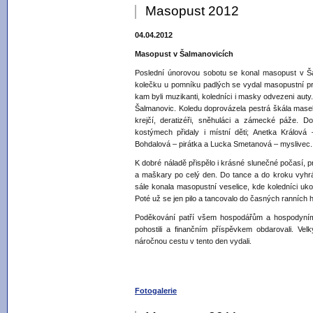
Masopust 2012
04.04.2012
Masopust v Šalmanovicích
Poslední únorovou sobotu se konal masopust v Ša
kolečku u pomníku padlých se vydal masopustní pr
kam byli muzikanti, koledníci i masky odvezeni auty
Šalmanovic. Koledu doprovázela pestrá škála masek:
krejčí, deratizéři, sněhuláci a zámecké páže. 
kostýmech přidaly i místní děti; Anetka Králov
Bohdalová – pirátka a Lucka Smetanová – myslivec.
K dobré náladě přispělo i krásné slunečné počasí, p
a maškary po celý den. Do tance a do kroku vyhrá
sále konala masopustní veselice, kde koledníci uko
Poté už se jen pilo a tancovalo do časných ranních h
Poděkování patří všem hospodářům a hospodyním, 
pohostili a finančním příspěvkem obdarovali. Vel
náročnou cestu v tento den vydali.
Fotogalerie