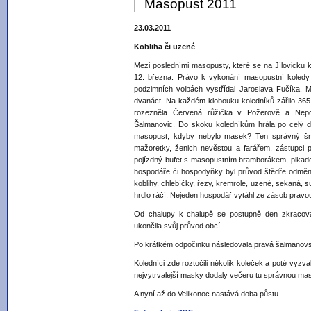
Masopust 2011
23.03.2011
Kobliha či uzené
Mezi posledními masopusty, které se na Jílovicku k
12. března. Právo k vykonání masopustní koledy 
podzimních volbách vystřídal Jaroslava Fučíka. M
dvanáct. Na každém klobouku koledníků zářilo 365
rozezněla Červená růžička v Požerově a Nepo
Šalmanovic. Do skoku koledníkům hrála po celý d
masopust, kdyby nebylo masek? Ten správný šmr
mažoretky, ženich nevěstou a farářem, zástupci pl
pojízdný bufet s masopustním bramborákem, pikado
hospodáře či hospodyňky byl průvod štědře odměně
koblihy, chlebíčky, řezy, kremrole, uzené, sekaná, su
hrdlo ráčí. Nejeden hospodář vytáhl ze zásob pravou
Od chalupy k chalupě se postupně den zkracova
ukončila svůj průvod obcí.
Po krátkém odpočinku následovala pravá šalmanovs
Koledníci zde roztočili několik koleček a poté vyzva
nejvytrvalejší masky dodaly večeru tu správnou ma
A nyní až do Velikonoc nastává doba půstu…