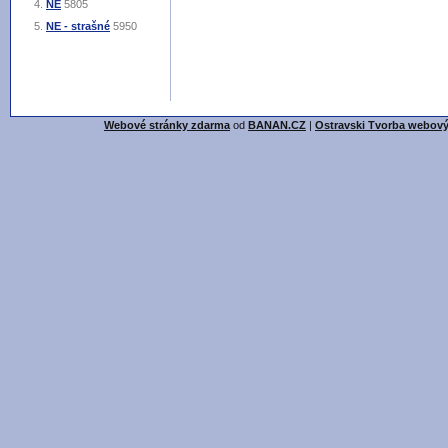
NE
5805
NE - strašné
5950
Webové stránky zdarma
od
BANAN.CZ
|
Ostravski Tvorba webový