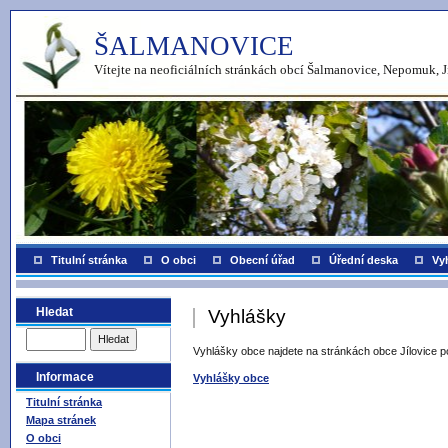
ŠALMANOVICE
Vítejte na neoficiálních stránkách obcí Šalmanovice, Nepomuk, J
Titulní stránka
O obci
Obecní úřad
Úřední deska
Vy
Hledat
Vyhlášky
Vyhlášky obce najdete na stránkách obce Jílovice p
Informace
Vyhlášky obce
Titulní stránka
Mapa stránek
O obci