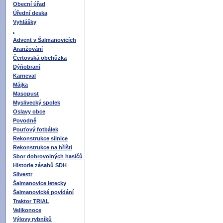
Obecní úřad
Úřední deska
Vyhlášky
.
Advent v Šalmanovicích
Aranžování
Čertovská obchůzka
Dýňobraní
Karneval
Májka
Masopust
Myslivecký spolek
Oslavy obce
Povodně
Pouťový fotbálek
Rekonstrukce silnice
Rekonstrukce na hřišti
Sbor dobrovolných hasičů
Historie zásahů SDH
Silvestr
Šalmanovice letecky
Šalmanovické povídání
Traktor TRIAL
Velikonoce
Výlovy rybníků