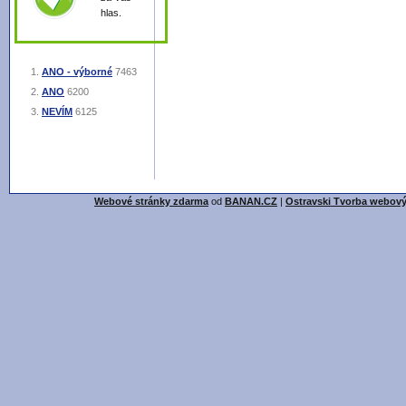
hlas.
ANO - výborné
7463
ANO
6200
NEVÍM
6125
Webové stránky zdarma
od
BANAN.CZ
|
Ostravski Tvorba webový