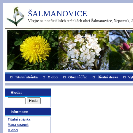
ŠALMANOVICE
Vítejte na neoficiálních stránkách obcí Šalmanovice, Nepomuk, J
Titulní stránka
O obci
Obecní úřad
Úřední deska
Vy
Hledat
Informace
Titulní stránka
Mapa stránek
O obci