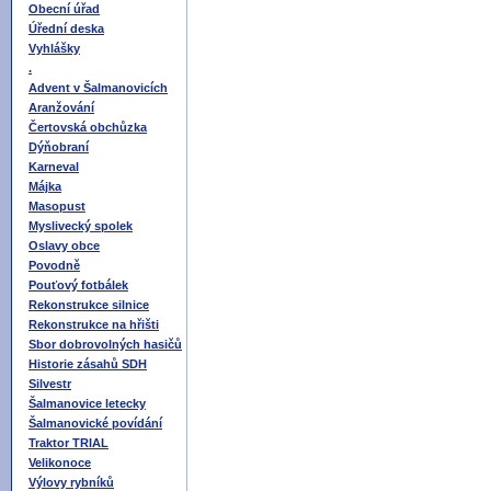
Obecní úřad
Úřední deska
Vyhlášky
.
Advent v Šalmanovicích
Aranžování
Čertovská obchůzka
Dýňobraní
Karneval
Májka
Masopust
Myslivecký spolek
Oslavy obce
Povodně
Pouťový fotbálek
Rekonstrukce silnice
Rekonstrukce na hřišti
Sbor dobrovolných hasičů
Historie zásahů SDH
Silvestr
Šalmanovice letecky
Šalmanovické povídání
Traktor TRIAL
Velikonoce
Výlovy rybníků