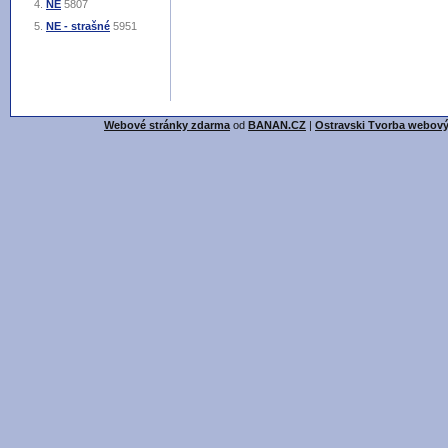
NE
5807
NE - strašné
5951
Webové stránky zdarma
od
BANAN.CZ
|
Ostravski Tvorba webový