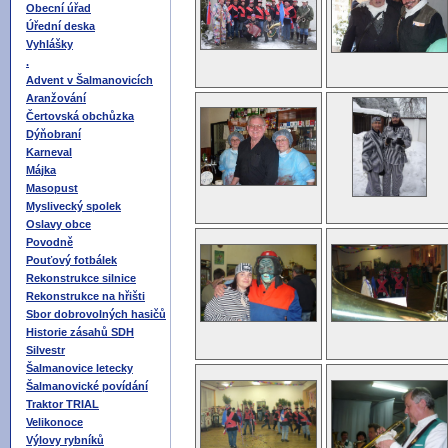
Obecní úřad
Úřední deska
Vyhlášky
.
Advent v Šalmanovicích
Aranžování
Čertovská obchůzka
Dýňobraní
Karneval
Májka
Masopust
Myslivecký spolek
Oslavy obce
Povodně
Pouťový fotbálek
Rekonstrukce silnice
Rekonstrukce na hřišti
Sbor dobrovolných hasičů
Historie zásahů SDH
Silvestr
Šalmanovice letecky
Šalmanovické povídání
Traktor TRIAL
Velikonoce
Výlovy rybníků