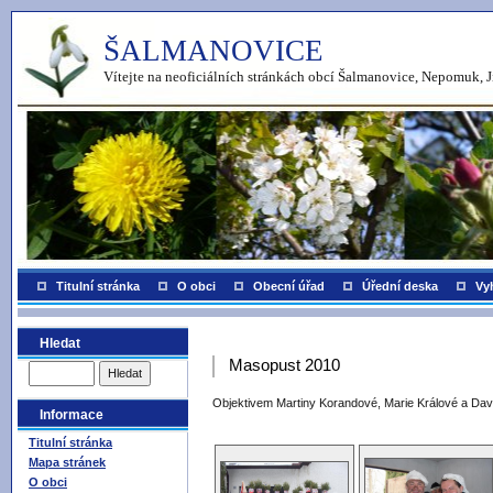
ŠALMANOVICE
Vítejte na neoficiálních stránkách obcí Šalmanovice, Nepomuk, J
Titulní stránka
O obci
Obecní úřad
Úřední deska
Vy
Hledat
Masopust 2010
Objektivem Martiny Korandové, Marie Králové a Da
Informace
Titulní stránka
Mapa stránek
O obci