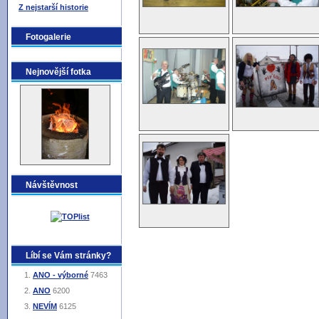
Z nejstarší historie
Fotogalerie
Nejnovější fotka
Návštěvnost
Líbí se Vám stránky?
ANO - výborné
7463
ANO
6200
NEVÍM
6125