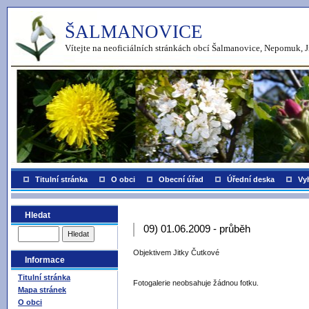
ŠALMANOVICE
Vítejte na neoficiálních stránkách obcí Šalmanovice, Nepomuk, J
Titulní stránka
O obci
Obecní úřad
Úřední deska
Vy
Hledat
09) 01.06.2009 - průběh
Objektivem Jitky Čutkové
Informace
Titulní stránka
Fotogalerie neobsahuje žádnou fotku.
Mapa stránek
O obci