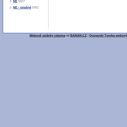
NE
5807
NE - strašné
5951
Webové stránky zdarma
od
BANAN.CZ
|
Ostravski Tvorba webový