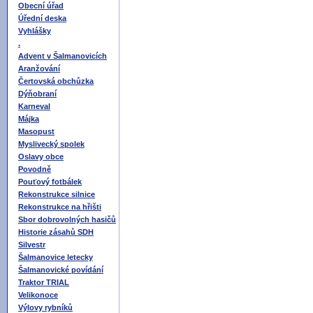
Obecní úřad
Úřední deska
Vyhlášky
.
Advent v Šalmanovicích
Aranžování
Čertovská obchůzka
Dýňobraní
Karneval
Májka
Masopust
Myslivecký spolek
Oslavy obce
Povodně
Pouťový fotbálek
Rekonstrukce silnice
Rekonstrukce na hřišti
Sbor dobrovolných hasičů
Historie zásahů SDH
Silvestr
Šalmanovice letecky
Šalmanovické povídání
Traktor TRIAL
Velikonoce
Výlovy rybníků