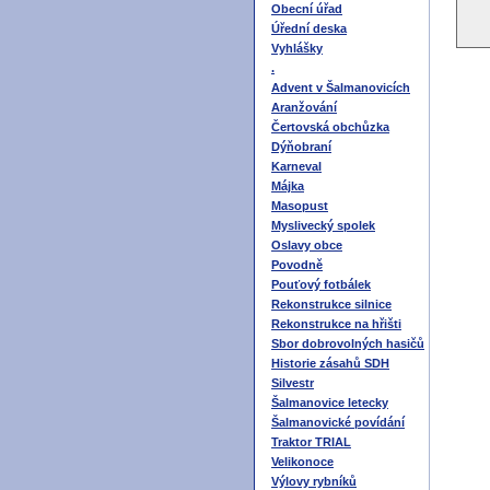
Obecní úřad
Úřední deska
Vyhlášky
.
Advent v Šalmanovicích
Aranžování
Čertovská obchůzka
Dýňobraní
Karneval
Májka
Masopust
Myslivecký spolek
Oslavy obce
Povodně
Pouťový fotbálek
Rekonstrukce silnice
Rekonstrukce na hřišti
Sbor dobrovolných hasičů
Historie zásahů SDH
Silvestr
Šalmanovice letecky
Šalmanovické povídání
Traktor TRIAL
Velikonoce
Výlovy rybníků