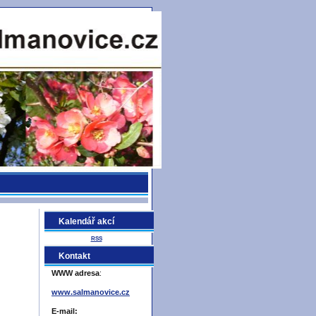
Kalendář akcí
RSS
Kontakt
WWW adresa
:
www.salmanovice.cz
E-mail: