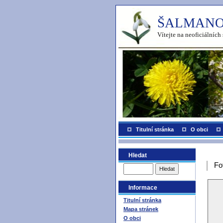
ŠALMANO
Vítejte na neoficiálníc
Titulní stránka
O obci
Hledat
Fo
Informace
Titulní stránka
Mapa stránek
O obci