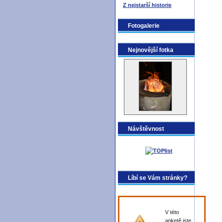
Z nejstarší historie
Fotogalerie
Nejnovější fotka
Návštěvnost
Líbí se Vám stránky?
V této
anketě jste