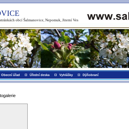
VICE
h stránkách obcí Šalmanovice, Nepomuk, Jiterní Ves
Obecní úřad
Úřední deska
Vyhlášky
Dýňobraní
togalerie