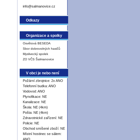
info@salmanovice.cz
Odkazy
Organizace a spolky
Osvětová BESEDA
Sbor dobrovolných hasičů
Myslivecký spolek
ZO VČS Šalmanovice
V obci je nebo není
Požární zbrojnice: 2x ANO
Telefonní budka: ANO
Vodovod: ANO
Plynofikace: NE
Kanalizace: NE
Škola: NE (4km)
Pošta: NE (4km)
Zdravotnické zařízení: NE
Policie: NE
Obchod smíšené zboží: NE
Místní hostinec se sálem:
ANO