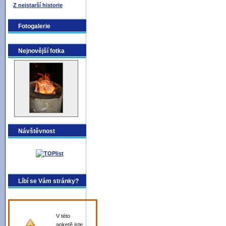
Z nejstarší historie
Fotogalerie
Nejnovější fotka
Návštěvnost
Líbí se Vám stránky?
V této
anketě jste