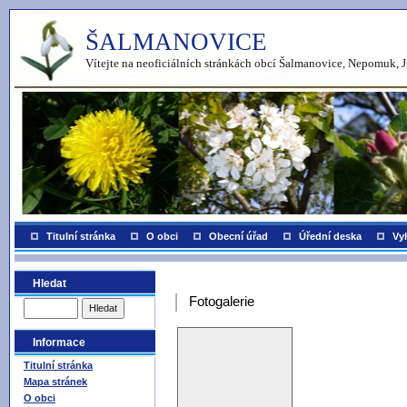
ŠALMANOVICE
Vítejte na neoficiálních stránkách obcí Šalmanovice, Nepomuk, J
Titulní stránka
O obci
Obecní úřad
Úřední deska
Vy
Hledat
Fotogalerie
Informace
Titulní stránka
Mapa stránek
O obci