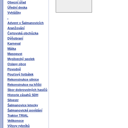
Obecní úřad
Úřední deska
Vyhlášky
.
Advent v Šalmanovicích
Aranžování
Čertovská obchůzka
Dýňobraní
Karneval
Májka
Masopust
Myslivecký spolek
Oslavy obce
Povodně
Pouťový fotbálek
Rekonstrukce silnice
Rekonstrukce na hřišti
Sbor dobrovolných hasičů
Historie zásahů SDH
Silvestr
Šalmanovice letecky
Šalmanovické povídání
Traktor TRIAL
Velikonoce
Výlovy rybníků