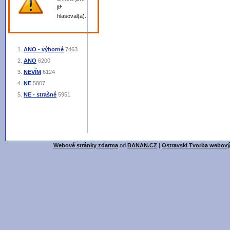
již
hlasoval(a).
ANO - výborné
7463
ANO
6200
NEVÍM
6124
NE
5807
NE - strašné
5951
Webové stránky zdarma
od
BANAN.CZ
|
Ostravski Tvorba webový