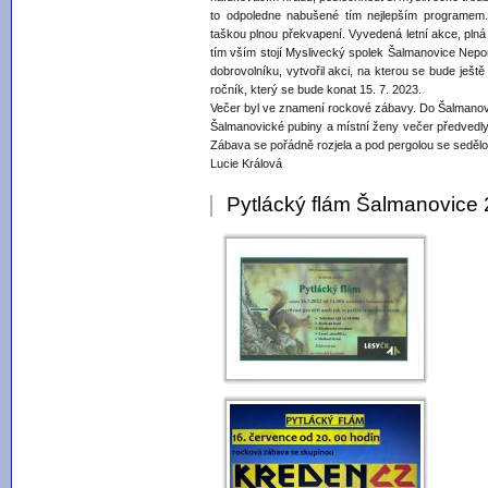
to odpoledne nabušené tím nejlepším programem
taškou plnou překvapení. Vyvedená letní akce, plná
tím vším stojí Myslivecký spolek Šalmanovice Nepom
dobrovolníku, vytvořil akci, na kterou se bude ješt
ročník, který se bude konat 15. 7. 2023.
Večer byl ve znamení rockové zábavy. Do Šalmanovi
Šalmanovické pubiny a místní ženy večer předvedly
Zábava se pořádně rozjela a pod pergolou se sedělo
Lucie Králová
Pytlácký flám Šalmanovice