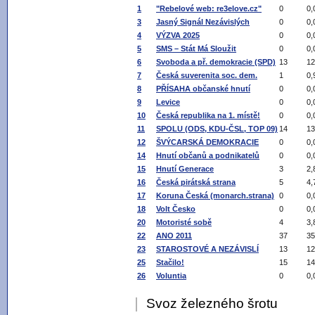
1
"Rebelové web: re3elove.cz"
0
0,
3
Jasný Signál Nezávislých
0
0,
4
VÝZVA 2025
0
0,
5
SMS – Stát Má Sloužit
0
0,
6
Svoboda a př. demokracie (SPD)
13
12
7
Česká suverenita soc. dem.
1
0,
8
PŘÍSAHA občanské hnutí
0
0,
9
Levice
0
0,
10
Česká republika na 1. místě!
0
0,
11
SPOLU (ODS, KDU-ČSL, TOP 09)
14
13
12
ŠVÝCARSKÁ DEMOKRACIE
0
0,
14
Hnutí občanů a podnikatelů
0
0,
15
Hnutí Generace
3
2,
16
Česká pirátská strana
5
4,
17
Koruna Česká (monarch.strana)
0
0,
18
Volt Česko
0
0,
20
Motoristé sobě
4
3,
22
ANO 2011
37
35
23
STAROSTOVÉ A NEZÁVISLÍ
13
12
25
Stačilo!
15
14
26
Voluntia
0
0,
Svoz železného šrotu