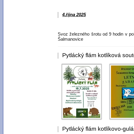
4.října 2025
Svoz železného šrotu od 9 hodin v po
Šalmanovice
Pytlácký flám kotlíková sou
Pytlácký flám kotlíkovo-gul