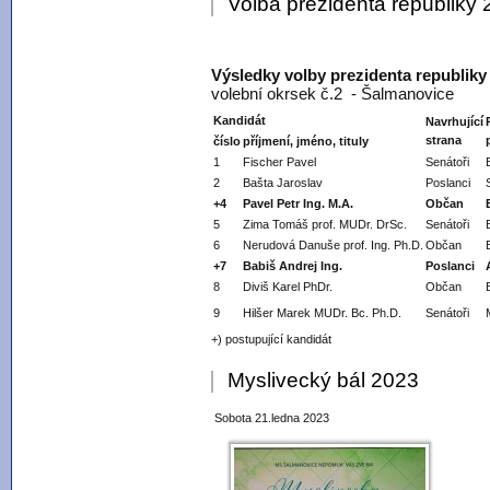
Volba prezidenta republiky
Výsledky volby prezidenta republiky
volební okrsek č.2 - Šalmanovice
Kandidát
Navrhující
strana
číslo
příjmení, jméno, tituly
1
Fischer Pavel
Senátoři
2
Bašta Jaroslav
Poslanci
+4
Pavel Petr Ing. M.A.
Občan
5
Zima Tomáš prof. MUDr. DrSc.
Senátoři
6
Nerudová Danuše prof. Ing. Ph.D.
Občan
+7
Babiš Andrej Ing.
Poslanci
8
Diviš Karel PhDr.
Občan
9
Hilšer Marek MUDr. Bc. Ph.D.
Senátoři
+) postupující kandidát
Myslivecký bál 2023
Sobota 21.ledna 2023