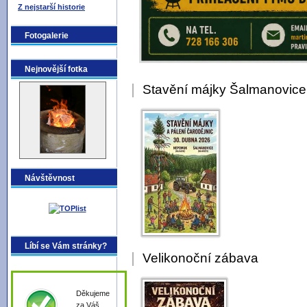
Z nejstarší historie
Fotogalerie
Nejnovější fotka
Stavění májky Šalmanovic
Návštěvnost
Líbí se Vám stránky?
Velikonoční zábava
Děkujeme
za Váš