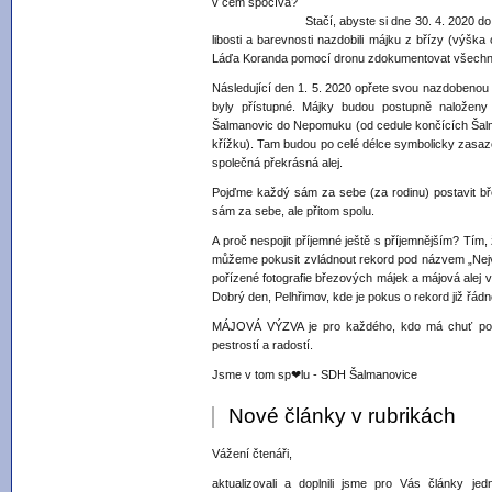
v čem s
Stačí, abyste si dne 30. 4. 2020 do 18 hodi
libosti a barevnosti nazdobili májku z břízy (výška
Láďa Koranda pomocí dronu zdokumentovat všechn
Následující den 1. 5. 2020 opřete svou nazdobenou
byly přístupné. Májky budou postupně naloženy 
Šalmanovic do Nepomuku (od cedule končících Šalm
křížku). Tam budou po celé délce symbolicky zasaz
společná překrásná
Pojďme každý sám za sebe (za rodinu) postavit b
sám za sebe, ale přitom spolu.
A proč nespojit příjemné ještě s příjemnějším? Tí
můžeme pokusit zvládnout rekord pod názvem „Nej
pořízené fotografie březových májek a májová alej
Dobrý den, Pelhřimov, kde je pokus o rekord již řá
MÁJOVÁ VÝZVA je pro každého, kdo má chuť podnik
pestrostí a radostí.
Jsme v tom sp❤lu - SDH Šalmanovice
Nové články v rubrikách
Vážení čtenáři,
aktualizovali a doplnili jsme pro Vás články jed