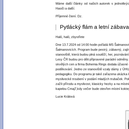
Máme další články od našich autorek v jednotlivý
Hasiči a další.
Příjemné čtení. Dz.
Pytlácký flám a letní zába
Haló, haló, zbystřete
Dne 13.7.2024 od 14:00 hodin pořádá MS Šalmanovic
Šalmanovicích. Program bude pestrý, zábavný, zaj
stanoviště, která budou plná soutěží, her, poznáván
Lesy ČR budou pro děti připravené parádní odměny
skvělých cen a firma Bohemia Rings dodala úžasné
poděkování. Jedno ze stanoviště vzaly dámy z ÚHUL
pedagogiku. Do programu je také zařazena ukázka lov
myslivecké troubení v podání mladých trubaček. Poku
zažít přírodu a myslivost, klasicky hezky a na míst
kapelou Cmaj7,kdy večer bude otevřen místní koktej
Lucie Králová