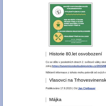
Historie 80.let osvobození
Co se dělo v posledních dnech 2. světové války oko
zdroj
https://severniceskobudejovicko.cz/2015/0
Některé informace z tohoto mohu potvrdit od svých 
Vlasovci na Trhovesvinens
Publikováno
17.8.2015
|
Od
Jan Ciglbauer
Májka