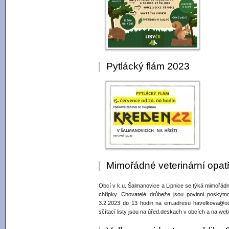
Pytlácký flám 2023
Mimořádné veterinární opat
Obcí v k.u. Šalmanovice a Lipnice se týká mimořádn
chřipky. Chovatelé drůbeže jsou povinni poskyt
3.2.2023 do 13 hodin na em.adresu havelkova@ouji
sčítací listy jsou na úřed.deskach v obcích a na we