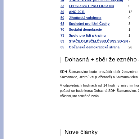
24
STAROSTOVÉ pro Jihočeský kraj
0
33
LEPŠÍ ŽIVOT PRO LIDI a ND
0
39
ANO 2011
12
50
Jihočeská veřejnost
0
68
Společně pro jižní Čechy
3
70
Sociální demokracie
1
73
Spolu pro lidi a krajinu
1
83
STAČILO!,KSČM,ČSSD,ČSNS,SD-SN
7
85
Občanská demokratická strana
26
Dohasná + sběr železného 
SDH Šalmanovice bude provádět sběr železného
Šalmanovic, Jiterní Vsi (Požerově) a Šalmanovicích 
V odpoledních hodinách od 14 hodin v místním hos
počasí se bude konat Dohasná SDH Šalmanovice. Ob
Všichni jste srdečně zváni.
Nové články