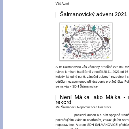
Váš Admin
Šalmanovický advent 2021
SDH Šalmanovice vás všechny srdečně zve na Roz
náves k místní hasičárně v neděli 28.11. 2021 od 16 
koledy, lahodný punč, vánoční cukroví, rozsvícení s
dětičky nezapomenou přinést dopis pro Ježíška. Po
se na vás - SDH Šalmanovice
Není Májka jako Májka - n
rekord
Milí Šalmaňáci, Nepomučáci a Požeráci,
poslední duben a s ním spojené tradiční stav
pokračujícím vládním opatřením, zakazujících shrom
nepostavíme. A proto SDH ŠALMANOVICE přichá