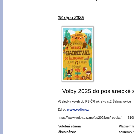
18.října 2025
Volby 2025 do poslanecké
Výsledky voleb do PS ČR okrsku č.2 Šalmanovice
Zdroj:
www.volby.cz
https://www.volby.cz/app/ps2025/cs/results/!___3
Volební strana
Platné hl
číslo
název
celkem
v