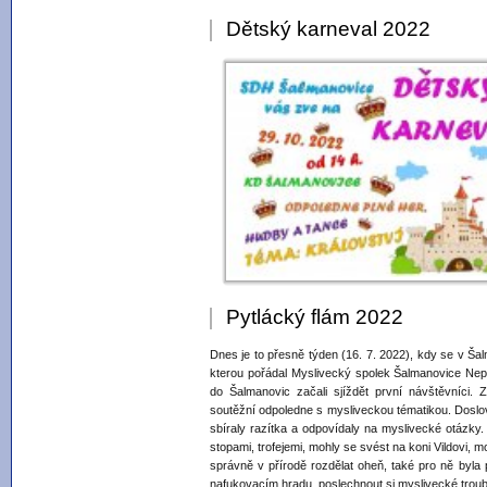
Dětský karneval 2022
Pytlácký flám 2022
Dnes je to přesně týden (16. 7. 2022), kdy se v Šal
kterou pořádal Myslivecký spolek Šalmanovice Nep
do Šalmanovic začali sjíždět první návštěvníci. Za
soutěžní odpoledne s mysliveckou tématikou. Doslova
sbíraly razítka a odpovídaly na myslivecké otázky. 
stopami, trofejemi, mohly se svést na koni Vildovi, mo
správně v přírodě rozdělat oheň, také pro ně byla 
nafukovacím hradu, poslechnout si myslivecké troube