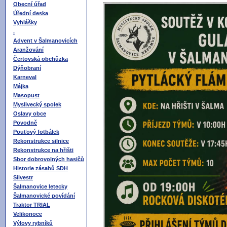
Obecní úřad
Úřední deska
Vyhlášky
.
Advent v Šalmanovicích
Aranžování
Čertovská obchůzka
Dýňobraní
Karneval
Májka
Masopust
Myslivecký spolek
Oslavy obce
Povodně
Pouťový fotbálek
Rekonstrukce silnice
Rekonstrukce na hřišti
Sbor dobrovolných hasičů
Historie zásahů SDH
Silvestr
Šalmanovice letecky
Šalmanovické povídání
Traktor TRIAL
Velikonoce
Výlovy rybníků