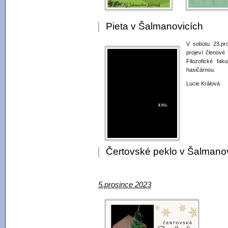
Pieta v Šalmanovicích
V sobotu 23.pr
projeví členové
Filozofické fak
hasičárnou.
Lucie Králová
Čertovské peklo v Šalmano
5.prosince 2023