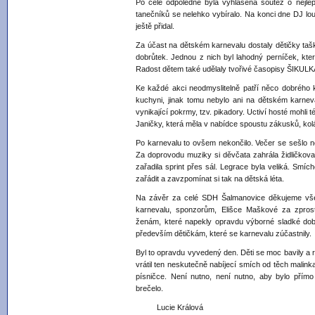
Po celé odpoledne byla vyhlášená soutěž o nejlep
tanečníků se nelehko vybíralo. Na konci dne DJ loup
ještě přidal.
Za účast na dětském karnevalu dostaly dětičky tašk
dobrůtek. Jednou z nich byl lahodný perníček, který
Radost dětem také udělaly tvořivé časopisy ŠIKUL
Ke každé akci neodmyslitelně patří něco dobrého
kuchyni, jinak tomu nebylo ani na dětském karne
vynikající pokrmy, tzv. pikadory. Uctiví hosté mohli
Janičky, která měla v nabídce spoustu zákusků, ko
Po karnevalu to ovšem nekončilo. Večer se sešlo ně
Za doprovodu muziky si děvčata zahrála židličkovan
zařadila sprint přes sál. Legrace byla veliká. Smíc
zařádit a zavzpomínat si tak na dětská léta.
Na závěr za celé SDH Šalmanovice děkujeme všem,
karnevalu, sponzorům, Elišce Maškové za zpros
ženám, které napekly opravdu výborné sladké dobr
především dětičkám, které se karnevalu zúčastnily.
Byl to opravdu vyvedený den. Děti se moc bavily a 
vrátil ten neskutečně nabíjecí smích od těch malink
písničce. Není nutno, není nutno, aby bylo přímo
brečelo.
Lucie Králová