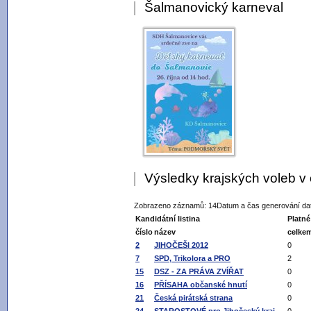
Šalmanovický karneval
Výsledky krajských voleb 
Zobrazeno záznamů: 14
Datum a čas generování dat
Kandidátní listina
Platné
číslo
název
celke
2
JIHOČEŠI 2012
0
7
SPD, Trikolora a PRO
2
15
DSZ - ZA PRÁVA ZVÍŘAT
0
16
PŘÍSAHA občanské hnutí
0
21
Česká pirátská strana
0