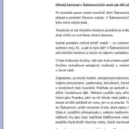
Dětský karneval v Šalmanovicích aneb jak děti p
Po dvouleté pauze mohlo konečně SDH Šalmanovice
připadl a poslední říjnovou sobotu. V Šalmanovicí
letos tomu nebylo jinak.
Tentokrát se sál místního hostince proměnil na králo
drak chrlící ze své tlamy ohnivé plameny.
Každá pohádka začíná téměř stejně – za sedmero
sedmero lesy žil…a jak to bylo dál? V Šalmanovicích
sál místního hostince a rázem se objevil v pohádko
V čele královské družiny stál sám král a kolem pob
Družinu ochraňoval nebojácný mušketýr s mečem
v černé róbě.
Odpoledne, po druhé hodině, odstartoval královskou 
malými princeznami, spidermany, beruškami, čarodě
v kostýmech byly kouzelné. Pobíhaly po parketě a 
přišel i bonbónový liják. Některé soutěže byly pří
hrách jako Popelka, také na ně čekalo zlaté jablko
dostal od dětí pořádně do nosu, jen co je pravda. T
do Šalmanovic určitě nezavítal. A kdo ulovil zlatou 
Dítka k soutěžím přistupovala s velikým nadšením. 
oblíbené hry jako byla například židličkovaná nebo
podařilo chytit téměř všechny rybky. Závěr karneval