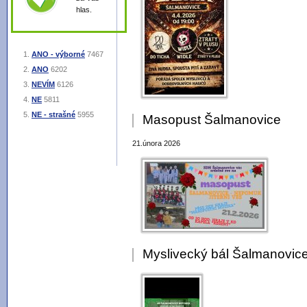
hlas.
ANO - výborné
7467
ANO
6202
NEVÍM
6126
NE
5811
NE - strašné
5955
Masopust Šalmanovice
21.února 2026
Myslivecký bál Šalmanovic