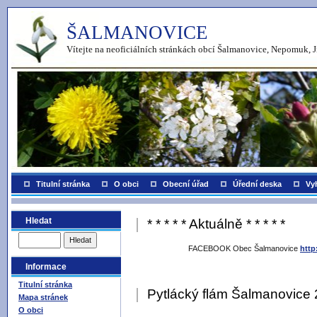
ŠALMANOVICE
Vítejte na neoficiálních stránkách obcí Šalmanovice, Nepomuk, J
Titulní stránka
O obci
Obecní úřad
Úřední deska
Vy
Hledat
* * * * * Aktuálně * * * * *
FACEBOOK Obec Šalmanovice
http
Informace
Titulní stránka
Pytlácký flám Šalmanovice
Mapa stránek
O obci