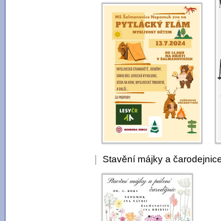
Stavění májky a čarodejnic