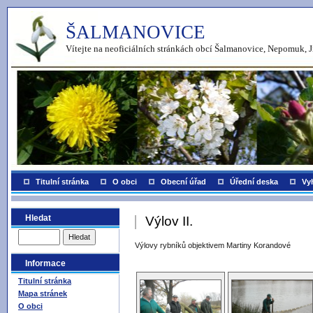
ŠALMANOVICE
Vítejte na neoficiálních stránkách obcí Šalmanovice, Nepomuk, J
Titulní stránka
O obci
Obecní úřad
Úřední deska
Vy
Hledat
Výlov II.
Výlovy rybníků objektivem Martiny Korandové
Informace
Titulní stránka
Mapa stránek
O obci