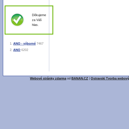
Děkujeme
za Váš
hlas.
ANO - výborné
7467
ANO
6202
Webové stránky zdarma
od
BANAN.CZ
|
Ostravski Tvorba webový