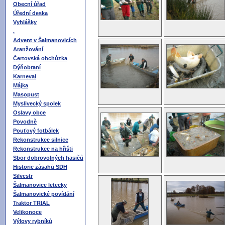
Obecní úřad
Úřední deska
Vyhlášky
.
Advent v Šalmanovicích
Aranžování
Čertovská obchůzka
Dýňobraní
Karneval
Májka
Masopust
Myslivecký spolek
Oslavy obce
Povodně
Pouťový fotbálek
Rekonstrukce silnice
Rekonstrukce na hřišti
Sbor dobrovolných hasičů
Historie zásahů SDH
Silvestr
Šalmanovice letecky
Šalmanovické povídání
Traktor TRIAL
Velikonoce
Výlovy rybníků