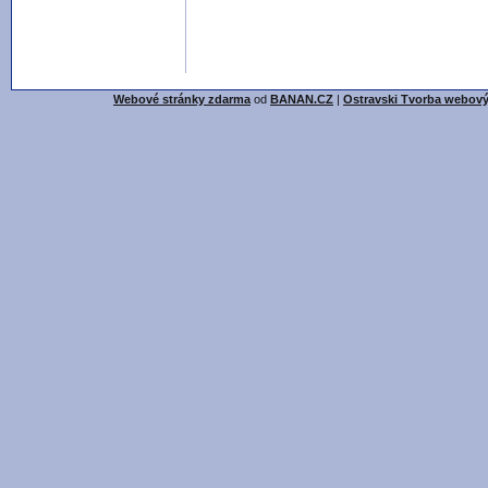
Webové stránky zdarma
od
BANAN.CZ
|
Ostravski Tvorba webový