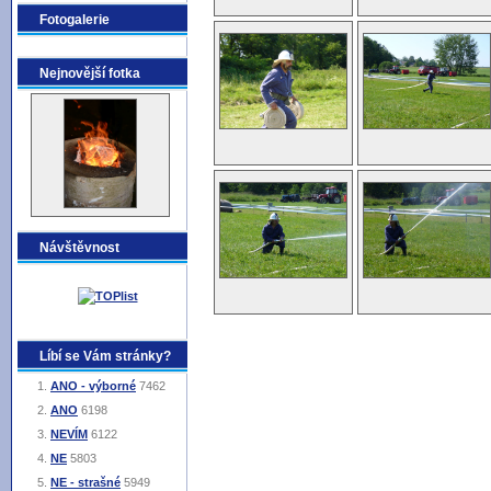
Fotogalerie
Nejnovější fotka
Návštěvnost
Líbí se Vám stránky?
ANO - výborné
7462
ANO
6198
NEVÍM
6122
NE
5803
NE - strašné
5949