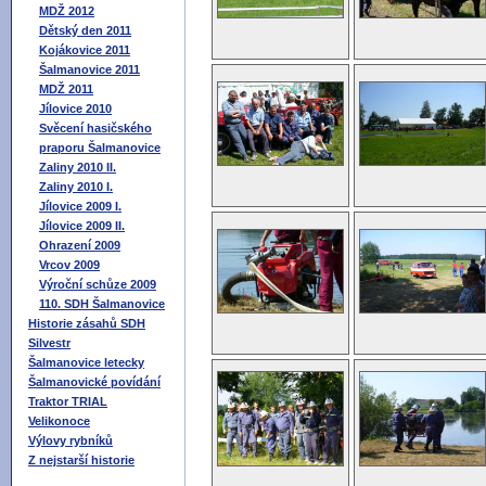
MDŽ 2012
Dětský den 2011
Kojákovice 2011
Šalmanovice 2011
MDŽ 2011
Jílovice 2010
Svěcení hasičského
praporu Šalmanovice
Zaliny 2010 II.
Zaliny 2010 I.
Jílovice 2009 I.
Jílovice 2009 II.
Ohrazení 2009
Vrcov 2009
Výroční schůze 2009
110. SDH Šalmanovice
Historie zásahů SDH
Silvestr
Šalmanovice letecky
Šalmanovické povídání
Traktor TRIAL
Velikonoce
Výlovy rybníků
Z nejstarší historie