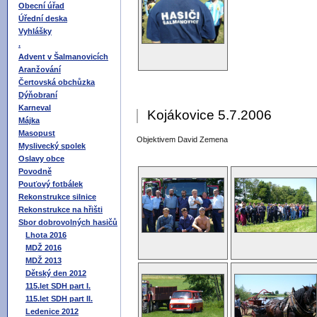
Obecní úřad
Úřední deska
Vyhlášky
.
Advent v Šalmanovicích
Aranžování
Čertovská obchůzka
Dýňobraní
Karneval
Kojákovice 5.7.2006
Májka
Masopust
Objektivem David Zemena
Myslivecký spolek
Oslavy obce
Povodně
Pouťový fotbálek
Rekonstrukce silnice
Rekonstrukce na hřišti
Sbor dobrovolných hasičů
Lhota 2016
MDŽ 2016
MDŽ 2013
Dětský den 2012
115.let SDH part I.
115.let SDH part II.
Ledenice 2012