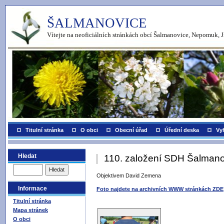
ŠALMANOVICE
Vítejte na neoficiálních stránkách obcí Šalmanovice, Nepomuk, J
Titulní stránka
O obci
Obecní úřad
Úřední deska
Vy
Hledat
110. založení SDH Šalmano
Objektivem David Zemena
Informace
Foto najdete na archivních WWW stránkách ZDE
Titulní stránka
Mapa stránek
O obci