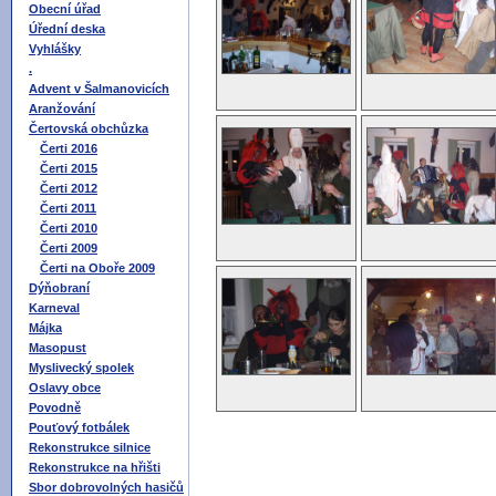
Obecní úřad
Úřední deska
Vyhlášky
.
Advent v Šalmanovicích
Aranžování
Čertovská obchůzka
Čerti 2016
Čerti 2015
Čerti 2012
Čerti 2011
Čerti 2010
Čerti 2009
Čerti na Oboře 2009
Dýňobraní
Karneval
Májka
Masopust
Myslivecký spolek
Oslavy obce
Povodně
Pouťový fotbálek
Rekonstrukce silnice
Rekonstrukce na hřišti
Sbor dobrovolných hasičů