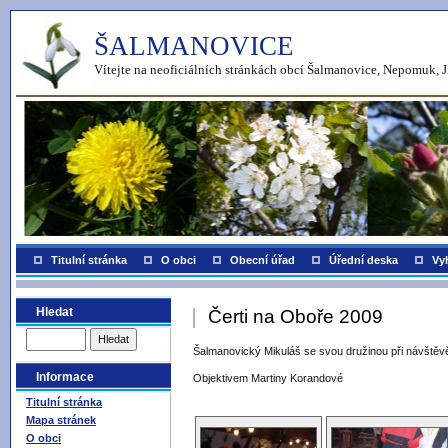
ŠALMANOVICE
Vítejte na neoficiálních stránkách obcí Šalmanovice, Nepomuk, J
Titulní stránka
O obci
Obecní úřad
Úřední deska
Vy
Hledat
Čerti na Oboře 2009
Šalmanovický Mikuláš se svou družinou při návště
Informace
Objektivem Martiny Korandové
Titulní stránka
Mapa stránek
O obci