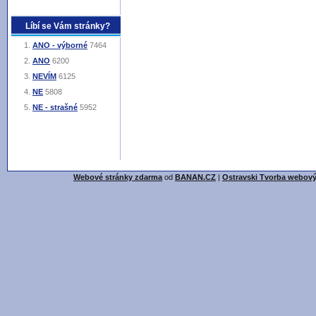
Líbí se Vám stránky?
ANO - výborné
7464
ANO
6200
NEVÍM
6125
NE
5808
NE - strašné
5952
Webové stránky zdarma
od
BANAN.CZ
|
Ostravski Tvorba webový