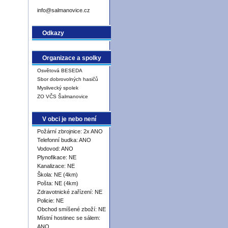
info@salmanovice.cz
Odkazy
Organizace a spolky
Osvětová BESEDA
Sbor dobrovolných hasičů
Myslivecký spolek
ZO VČS Šalmanovice
V obci je nebo není
Požární zbrojnice: 2x ANO
Telefonní budka: ANO
Vodovod: ANO
Plynofikace: NE
Kanalizace: NE
Škola: NE (4km)
Pošta: NE (4km)
Zdravotnické zařízení: NE
Policie: NE
Obchod smíšené zboží: NE
Místní hostinec se sálem:
ANO