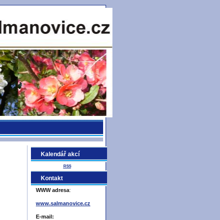
Kalendář akcí
RSS
Kontakt
WWW adresa
:
www.salmanovice.cz
E-mail: