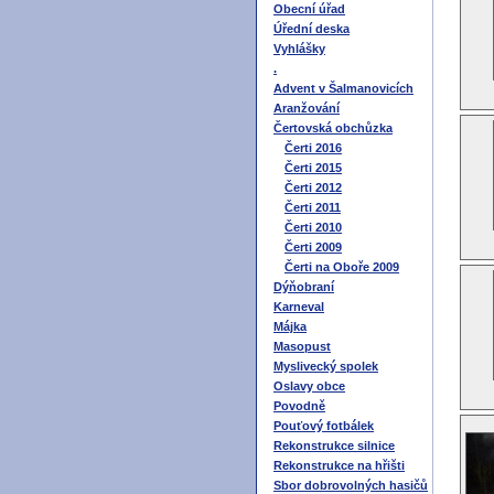
Obecní úřad
Úřední deska
Vyhlášky
.
Advent v Šalmanovicích
Aranžování
Čertovská obchůzka
Čerti 2016
Čerti 2015
Čerti 2012
Čerti 2011
Čerti 2010
Čerti 2009
Čerti na Oboře 2009
Dýňobraní
Karneval
Májka
Masopust
Myslivecký spolek
Oslavy obce
Povodně
Pouťový fotbálek
Rekonstrukce silnice
Rekonstrukce na hřišti
Sbor dobrovolných hasičů