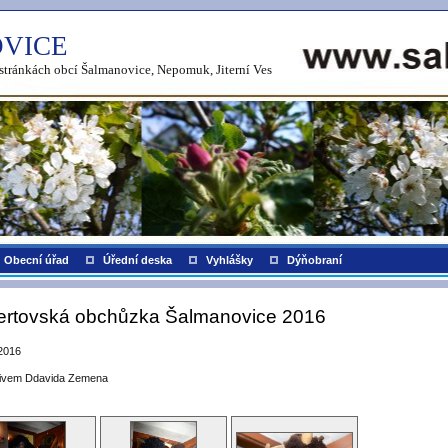
VICE
h stránkách obcí Šalmanovice, Nepomuk, Jiterní Ves
Obecní úřad
Úřední deska
Vyhlášky
Dýňobraní
ertovská obchůzka Šalmanovice 2016
2016
tivem Ddavida Zemena