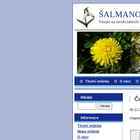
ŠALMANO
Vítejte na neoficiálníc
Titulní stránka
O obci
Hledat
Č
05.12.
Informace
Objek
Titulní stránka
Mapa stránek
O obci