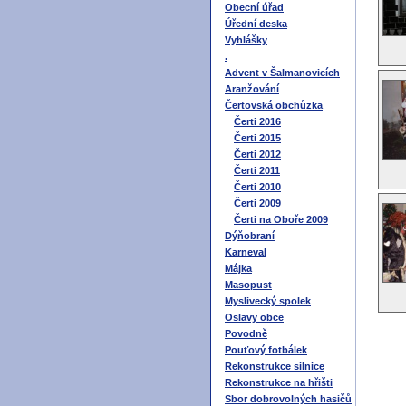
Obecní úřad
Úřední deska
Vyhlášky
.
Advent v Šalmanovicích
Aranžování
Čertovská obchůzka
Čerti 2016
Čerti 2015
Čerti 2012
Čerti 2011
Čerti 2010
Čerti 2009
Čerti na Oboře 2009
Dýňobraní
Karneval
Májka
Masopust
Myslivecký spolek
Oslavy obce
Povodně
Pouťový fotbálek
Rekonstrukce silnice
Rekonstrukce na hřišti
Sbor dobrovolných hasičů