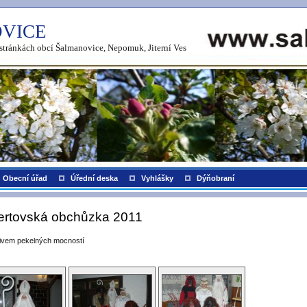
VICE
h stránkách obcí Šalmanovice, Nepomuk, Jiterní Ves
Obecní úřad
Úřední deska
Vyhlášky
Dýňobraní
ertovská obchůzka 2011
ivem pekelných mocností