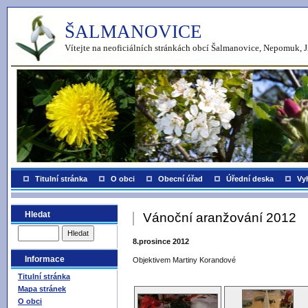
ŠALMANOVICE
Vítejte na neoficiálních stránkách obcí Šalmanovice, Nepomuk, J
Titulní stránka
O obci
Obecní úřad
Úřední deska
Vy
Hledat
Vánoční aranžování 2012
8.prosince 2012
Informace
Objektivem Martiny Korandové
Titulní stránka
Mapa stránek
O obci