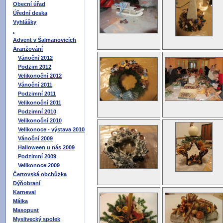
Obecní úřad
Úřední deska
Vyhlášky
.
Advent v Šalmanovicích
Aranžování
Vánoční 2012
Podzim 2012
Velikonoční 2012
Vánoční 2011
Podzimní 2011
Velikonoční 2011
Podzimní 2010
Velikonoční 2010
Velikonoce - výstava 2010
Vánoční 2009
Halloween u nás 2009
Podzimní 2009
Velikonoce 2009
Čertovská obchůzka
Dýňobraní
Karneval
Májka
Masopust
Myslivecký spolek