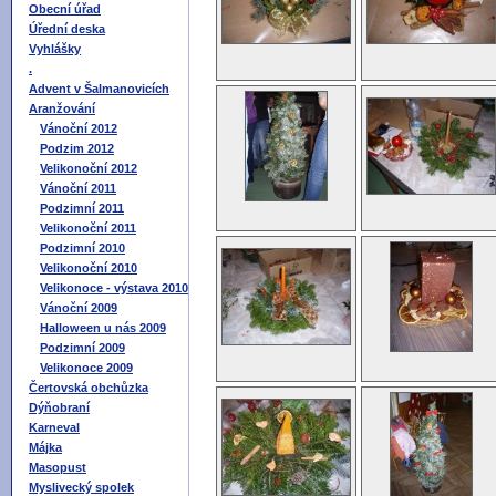
Obecní úřad
Úřední deska
Vyhlášky
.
Advent v Šalmanovicích
Aranžování
Vánoční 2012
Podzim 2012
Velikonoční 2012
Vánoční 2011
Podzimní 2011
Velikonoční 2011
Podzimní 2010
Velikonoční 2010
Velikonoce - výstava 2010
Vánoční 2009
Halloween u nás 2009
Podzimní 2009
Velikonoce 2009
Čertovská obchůzka
Dýňobraní
Karneval
Májka
Masopust
Myslivecký spolek