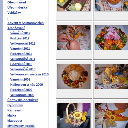
Obecní úřad
Úřední deska
Vyhlášky
.
Advent v Šalmanovicích
Aranžování
Vánoční 2012
Podzim 2012
Velikonoční 2012
Vánoční 2011
Podzimní 2011
Velikonoční 2011
Podzimní 2010
Velikonoční 2010
Velikonoce - výstava 2010
Vánoční 2009
Halloween u nás 2009
Podzimní 2009
Velikonoce 2009
Čertovská obchůzka
Dýňobraní
Karneval
Májka
Masopust
Myslivecký spolek