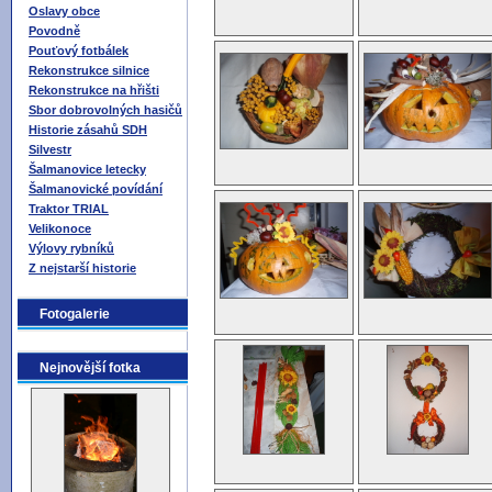
Oslavy obce
Povodně
Pouťový fotbálek
Rekonstrukce silnice
Rekonstrukce na hřišti
Sbor dobrovolných hasičů
Historie zásahů SDH
Silvestr
Šalmanovice letecky
Šalmanovické povídání
Traktor TRIAL
Velikonoce
Výlovy rybníků
Z nejstarší historie
Fotogalerie
Nejnovější fotka