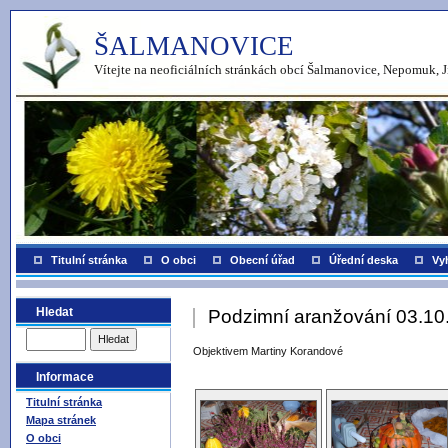
ŠALMANOVICE
Vítejte na neoficiálních stránkách obcí Šalmanovice, Nepomuk, J
Titulní stránka
O obci
Obecní úřad
Úřední deska
Vy
Hledat
Podzimní aranžování 03.10
Objektivem Martiny Korandové
Informace
Titulní stránka
Mapa stránek
O obci