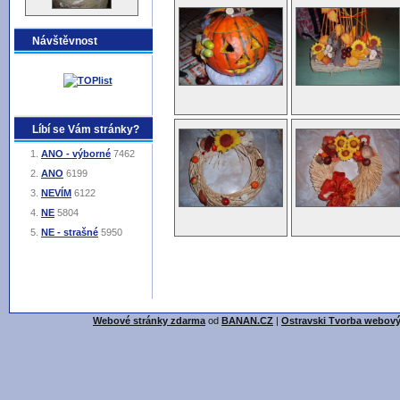
Návštěvnost
Líbí se Vám stránky?
ANO - výborné
7462
ANO
6199
NEVÍM
6122
NE
5804
NE - strašné
5950
Webové stránky zdarma
od
BANAN.CZ
|
Ostravski Tvorba webový