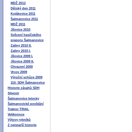
MDŽ 2012
Dětský den 2011
Kojákovice 2011
Šalmanovice 2011
MDŽ 2011
Jílovice 2010
Svěcení hasičského
praporu Šalmanovice
Zaliny 2010 II.
Zaliny 2010 I.
Jílovice 2009 I.
Jílovice 2009 II.
Ohrazení 2009
Vrcov 2009
Výroční schůze 2009
110. SDH Šalmanovice
Historie zásahů SDH
Silvestr
Šalmanovice letecky
Šalmanovické povídání
Traktor TRIAL
Velikonoce
Výlovy rybníků
Z nejstarší historie