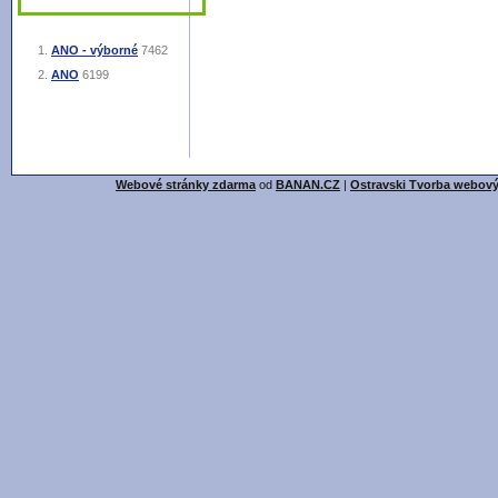
ANO - výborné
7462
ANO
6199
Webové stránky zdarma
od
BANAN.CZ
|
Ostravski Tvorba webový