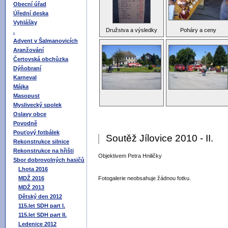
Obecní úřad
Úřední deska
Vyhlášky
Družstva a výsledky
Poháry a ceny
.
Advent v Šalmanovicích
Aranžování
Čertovská obchůzka
Dýňobraní
Karneval
Májka
Masopust
Myslivecký spolek
Oslavy obce
Povodně
Pouťový fotbálek
Soutěž Jílovice 2010 - II.
Rekonstrukce silnice
Rekonstrukce na hřišti
Objektivem Petra Hniličky
Sbor dobrovolných hasičů
Lhota 2016
MDŽ 2016
Fotogalerie neobsahuje žádnou fotku.
MDŽ 2013
Dětský den 2012
115.let SDH part I.
115.let SDH part II.
Ledenice 2012