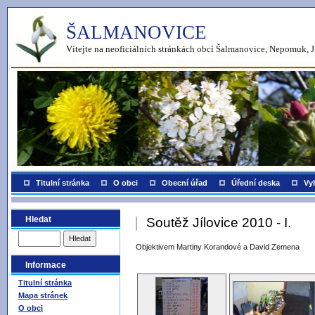
ŠALMANOVICE
Vítejte na neoficiálních stránkách obcí Šalmanovice, Nepomuk, J
Titulní stránka
O obci
Obecní úřad
Úřední deska
Vy
Hledat
Soutěž Jílovice 2010 - I.
Objektivem Martiny Korandové a David Zemena
Informace
Titulní stránka
Mapa stránek
O obci