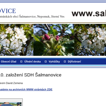
VICE
h stránkách obcí Šalmanovice, Nepomuk, Jiterní Ves
Obecní úřad
Úřední deska
Vyhlášky
Dýňobraní
10. založení SDH Šalmanovice
tivem David Zemena
najdete na archivních WWW stránkách ZDE
.