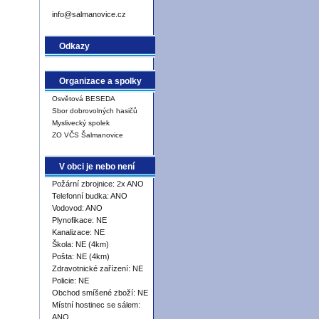
info@salmanovice.cz
Odkazy
Organizace a spolky
Osvětová BESEDA
Sbor dobrovolných hasičů
Myslivecký spolek
ZO VČS Šalmanovice
V obci je nebo není
Požární zbrojnice: 2x ANO
Telefonní budka: ANO
Vodovod: ANO
Plynofikace: NE
Kanalizace: NE
Škola: NE (4km)
Pošta: NE (4km)
Zdravotnické zařízení: NE
Policie: NE
Obchod smíšené zboží: NE
Místní hostinec se sálem:
ANO