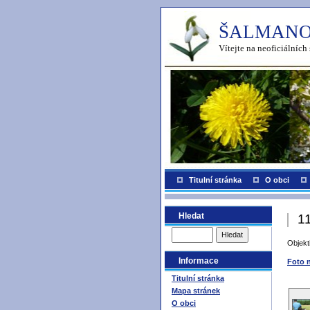
ŠALMANO
Vítejte na neoficiálníc
Titulní stránka
O obci
Hledat
1
Objek
Informace
Foto 
Titulní stránka
Mapa stránek
O obci