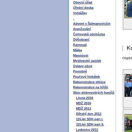
Obecní úřad
Úřední deska
Vyhlášky
.
Advent v Šalmanovicích
Aranžování
Čertovská obchůzka
Dýňobraní
Karneval
K
Májka
Masopust
Objek
Myslivecký spolek
Oslavy obce
Povodně
Pouťový fotbálek
Rekonstrukce silnice
Rekonstrukce na hřišti
Sbor dobrovolných hasičů
Lhota 2016
MDŽ 2016
MDŽ 2013
Dětský den 2012
115.let SDH part I.
115.let SDH part II.
Ledenice 2012