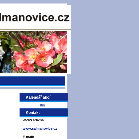
Kalendář akcí
RSS
Kontakt
WWW adresa
:
www.salmanovice.cz
E-mail: