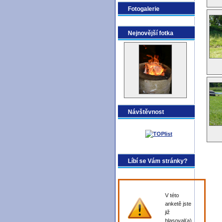
Fotogalerie
Nejnovější fotka
Návštěvnost
Líbí se Vám stránky?
V této
anketě jste
již
hlasoval(a).