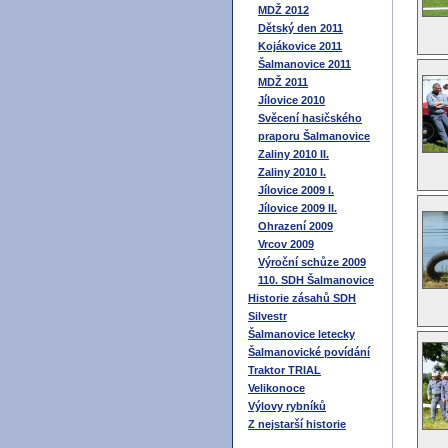
MDŽ 2012
Dětský den 2011
Kojákovice 2011
Šalmanovice 2011
MDŽ 2011
Jílovice 2010
Svěcení hasičského
praporu Šalmanovice
Zaliny 2010 II.
Zaliny 2010 I.
Jílovice 2009 I.
Jílovice 2009 II.
Ohrazení 2009
Vrcov 2009
Výroční schůze 2009
110. SDH Šalmanovice
Historie zásahů SDH
Silvestr
Šalmanovice letecky
Šalmanovické povídání
Traktor TRIAL
Velikonoce
Výlovy rybníků
Z nejstarší historie