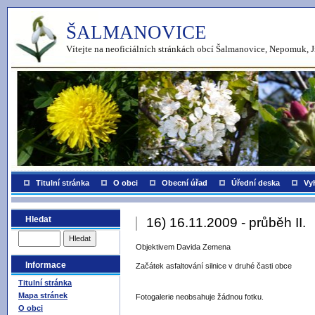
ŠALMANOVICE
Vítejte na neoficiálních stránkách obcí Šalmanovice, Nepomuk, J
Titulní stránka
O obci
Obecní úřad
Úřední deska
Vy
Hledat
16) 16.11.2009 - průběh II.
Objektivem Davida Zemena
Informace
Začátek asfaltování silnice v druhé časti obce
Titulní stránka
Mapa stránek
Fotogalerie neobsahuje žádnou fotku.
O obci