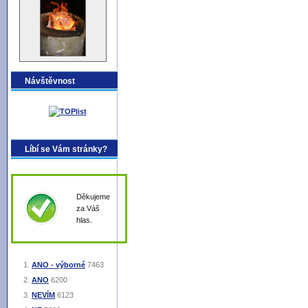
Návštěvnost
Líbí se Vám stránky?
Děkujeme
za Váš
hlas.
ANO - výborné
7463
ANO
6200
NEVÍM
6123