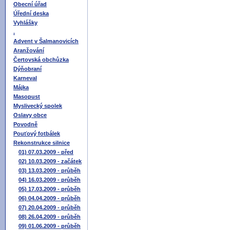
Obecní úřad
Úřední deska
Vyhlášky
.
Advent v Šalmanovicích
Aranžování
Čertovská obchůzka
Dýňobraní
Karneval
Májka
Masopust
Myslivecký spolek
Oslavy obce
Povodně
Pouťový fotbálek
Rekonstrukce silnice
01) 07.03.2009 - před
02) 10.03.2009 - začátek
03) 13.03.2009 - průběh
04) 16.03.2009 - průběh
05) 17.03.2009 - průběh
06) 04.04.2009 - průběh
07) 20.04.2009 - průběh
08) 26.04.2009 - průběh
09) 01.06.2009 - průběh