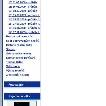
10) 11.06.2009 - průběh
11) 16.06.2009 - průběh
12) 08.07.2009 - průběh
13) 15.08.2009 - průběh II.
14) 18.08.2009 - průběh II.
15) 27.09.2009 - průběh II.
16) 16.11.2009 - průběh II.
17) 17.11.2009 - průběh II.
Rekonstrukce na hřišti
Sbor dobrovolných hasičů
Historie zásahů SDH
Silvestr
Šalmanovice letecky
Šalmanovické povídání
Traktor TRIAL
Velikonoce
Výlovy rybníků
Z nejstarší historie
Fotogalerie
Nejnovější fotka