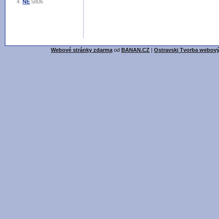
NE
5806
Webové stránky zdarma
od
BANAN.CZ
|
Ostravski Tvorba webový