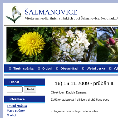
ŠALMANOVICE
Vítejte na neoficiálních stránkách obcí Šalmanovice, Nepomuk, J
Titulní stránka
O obci
Obecní úřad
Úřední deska
Vy
Hledat
16) 16.11.2009 - průběh II.
Objektivem Davida Zemena
Informace
Začátek asfaltování silnice v druhé časti obce
Titulní stránka
Mapa stránek
Fotogalerie neobsahuje žádnou fotku.
O obci