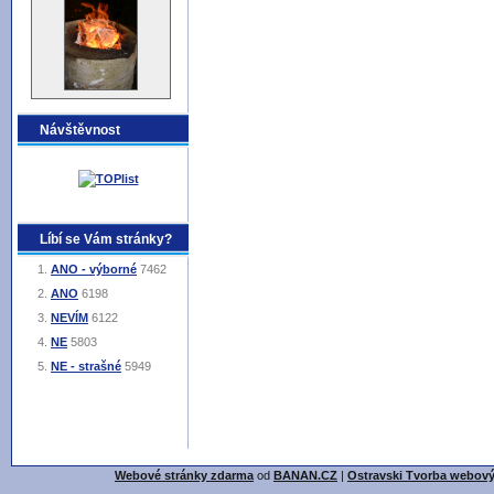
Návštěvnost
Líbí se Vám stránky?
ANO - výborné
7462
ANO
6198
NEVÍM
6122
NE
5803
NE - strašné
5949
Webové stránky zdarma
od
BANAN.CZ
|
Ostravski Tvorba webový