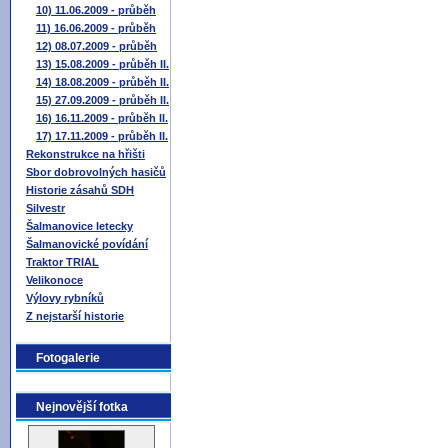
10) 11.06.2009 - průběh
11) 16.06.2009 - průběh
12) 08.07.2009 - průběh
13) 15.08.2009 - průběh II.
14) 18.08.2009 - průběh II.
15) 27.09.2009 - průběh II.
16) 16.11.2009 - průběh II.
17) 17.11.2009 - průběh II.
Rekonstrukce na hřišti
Sbor dobrovolných hasičů
Historie zásahů SDH
Silvestr
Šalmanovice letecky
Šalmanovické povídání
Traktor TRIAL
Velikonoce
Výlovy rybníků
Z nejstarší historie
Fotogalerie
Nejnovější fotka