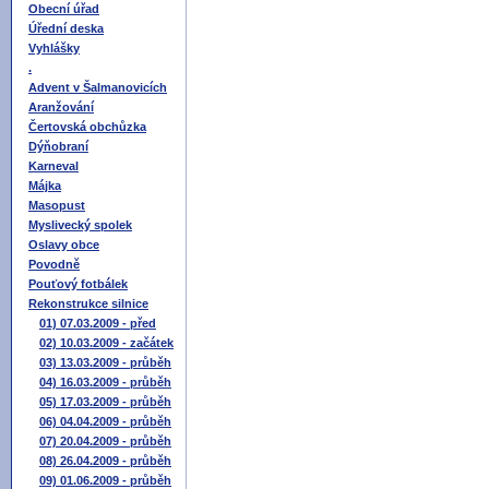
Obecní úřad
Úřední deska
Vyhlášky
.
Advent v Šalmanovicích
Aranžování
Čertovská obchůzka
Dýňobraní
Karneval
Májka
Masopust
Myslivecký spolek
Oslavy obce
Povodně
Pouťový fotbálek
Rekonstrukce silnice
01) 07.03.2009 - před
02) 10.03.2009 - začátek
03) 13.03.2009 - průběh
04) 16.03.2009 - průběh
05) 17.03.2009 - průběh
06) 04.04.2009 - průběh
07) 20.04.2009 - průběh
08) 26.04.2009 - průběh
09) 01.06.2009 - průběh