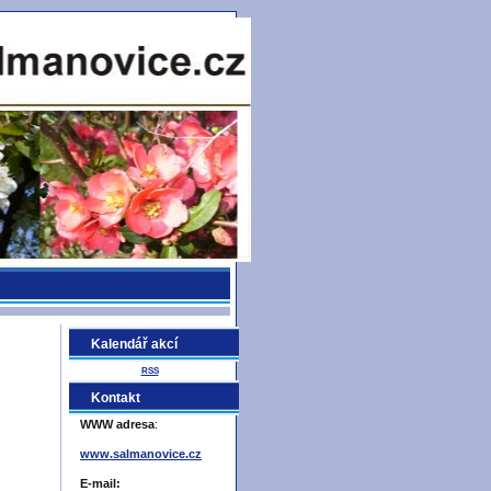
Kalendář akcí
RSS
Kontakt
WWW adresa
:
www.salmanovice.cz
E-mail: