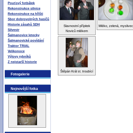
Pouťový fotbálek
Rekonstrukce silnice
Rekonstrukce na hřišti
Sbor dobrovolných hasičů
Historie zásahů SDH
Slavnostní přípitek
Mléko, zelená, myslivec
Silvestr
Noviců mlékem
Šalmanovice letecky
Šalmanovické povídání
Traktor TRIAL
Velikonoce
Výlovy rybníků
Z nejstarší historie
Štěpán Král st. troubící
Fotogalerie
Nejnovější fotka