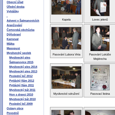
Obecní úřad
Úřední deska
Vyhlášky
.
Kapela
Lovec jelenů
Advent v Šalmanovicích
Aranžování
Čertovská obchůzka
Dýňobraní
Karneval
Májka
Masopust
Myslivecký spolek
Pasování Lubora Virta
Pasování Lukáše
Myslivecký ples
Mejdrecha
Šalmanovice 2015
Myslivecký ples 2014
Myslivecký ples 2013
Poslední leč 2012
Pytlácký flám 2012
Pytlácký flám 2011
Myslivecký bál 2011
Myslivecké sdružení
Pasovací listina
Hon s dravci 2010
Myslivecký bál 2010
Poslední leč 2009
Oslavy obce
Povodně