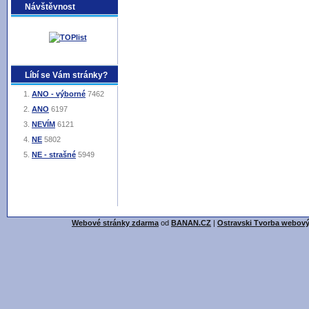
Návštěvnost
Líbí se Vám stránky?
ANO - výborné
7462
ANO
6197
NEVÍM
6121
NE
5802
NE - strašné
5949
Webové stránky zdarma
od
BANAN.CZ
|
Ostravski Tvorba webový