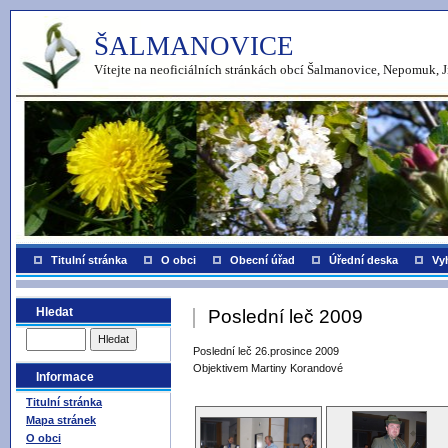
ŠALMANOVICE
Vítejte na neoficiálních stránkách obcí Šalmanovice, Nepomuk, J
Titulní stránka
O obci
Obecní úřad
Úřední deska
Vy
Hledat
Poslední leč 2009
Poslední leč 26.prosince 2009
Objektivem Martiny Korandové
Informace
Titulní stránka
Mapa stránek
O obci