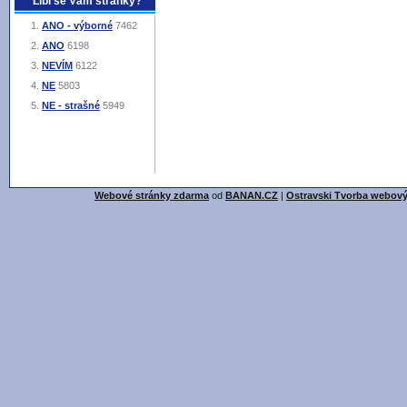
Líbí se Vám stránky?
ANO - výborné
7462
ANO
6198
NEVÍM
6122
NE
5803
NE - strašné
5949
Webové stránky zdarma
od
BANAN.CZ
|
Ostravski Tvorba webový