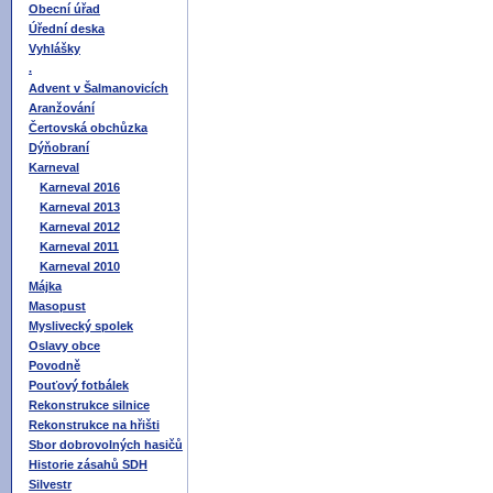
Obecní úřad
Úřední deska
Vyhlášky
.
Advent v Šalmanovicích
Aranžování
Čertovská obchůzka
Dýňobraní
Karneval
Karneval 2016
Karneval 2013
Karneval 2012
Karneval 2011
Karneval 2010
Májka
Masopust
Myslivecký spolek
Oslavy obce
Povodně
Pouťový fotbálek
Rekonstrukce silnice
Rekonstrukce na hřišti
Sbor dobrovolných hasičů
Historie zásahů SDH
Silvestr