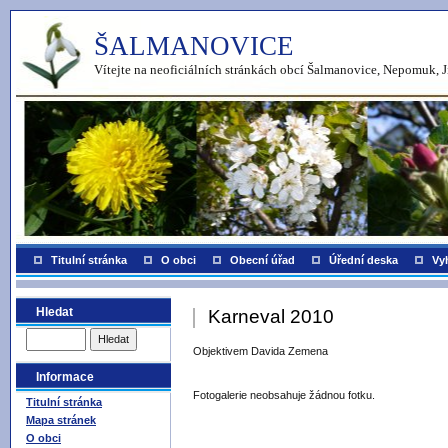
ŠALMANOVICE
Vítejte na neoficiálních stránkách obcí Šalmanovice, Nepomuk, J
Titulní stránka
O obci
Obecní úřad
Úřední deska
Vy
Hledat
Karneval 2010
Objektivem Davida Zemena
Informace
Fotogalerie neobsahuje žádnou fotku.
Titulní stránka
Mapa stránek
O obci