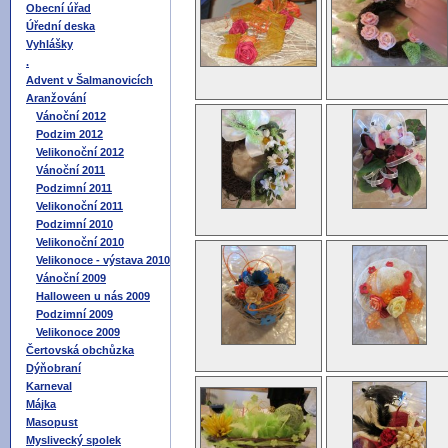
Obecní úřad
Úřední deska
Vyhlášky
.
Advent v Šalmanovicích
Aranžování
Vánoční 2012
Podzim 2012
Velikonoční 2012
Vánoční 2011
Podzimní 2011
Velikonoční 2011
Podzimní 2010
Velikonoční 2010
Velikonoce - výstava 2010
Vánoční 2009
Halloween u nás 2009
Podzimní 2009
Velikonoce 2009
Čertovská obchůzka
Dýňobraní
Karneval
Májka
Masopust
Myslivecký spolek