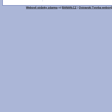
Webové stránky zdarma
od
BANAN.CZ
|
Ostravski Tvorba webový