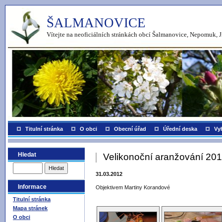
ŠALMANOVICE
Vítejte na neoficiálních stránkách obcí Šalmanovice, Nepomuk, J
Titulní stránka
O obci
Obecní úřad
Úřední deska
Vy
Hledat
Velikonoční aranžování 20
31.03.2012
Informace
Objektivem Martiny Korandové
Titulní stránka
Mapa stránek
O obci