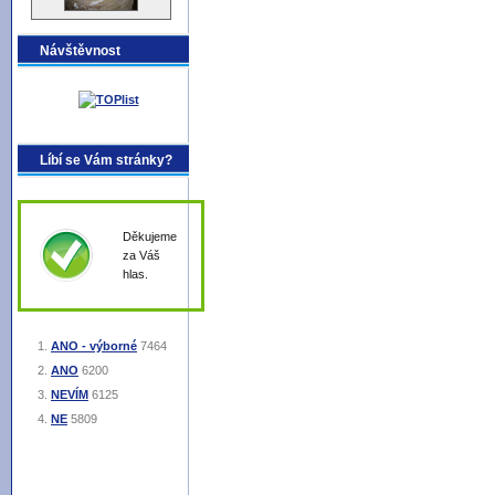
Návštěvnost
Líbí se Vám stránky?
Děkujeme
za Váš
hlas.
ANO - výborné
7464
ANO
6200
NEVÍM
6125
NE
5809